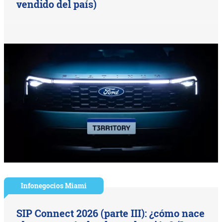
vendido del país)
Infonegocios Miami
SIP Connect 2026 (parte III): ¿cómo nace