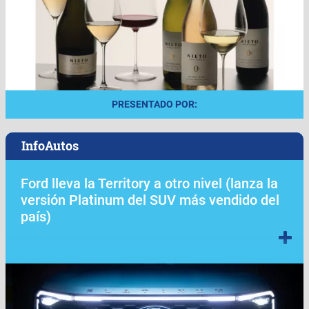
PRESENTADO POR:
InfoAutos
Ford lleva la Territory a otro nivel (lanza la
versión Platinum del SUV más vendido del
país)