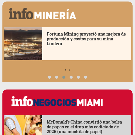
Se realizó la consulta pública del
proyecto para la construcción del Centro
de Capacitación de San Antonio de los
Cobres
‹
›
Disney + TikTok: la alianza que redefine
cómo se construye el fandom global (lo
que no te cuentan)