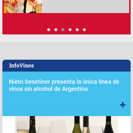
‹
›
InfoVinos
Nieto Senetiner presenta la única línea de
vinos sin alcohol de Argentina