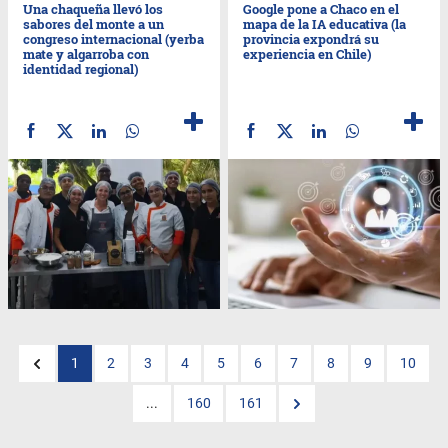
Una chaqueña llevó los
Google pone a Chaco en el
sabores del monte a un
mapa de la IA educativa (la
congreso internacional (yerba
provincia expondrá su
mate y algarroba con
experiencia en Chile)
identidad regional)
1
2
3
4
5
6
7
8
9
10
...
160
161