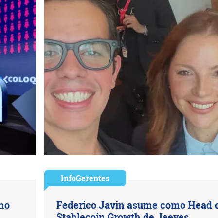
InfoGerentes
ómo
Federico Javin asume como Head 
Stablecoin Growth de Jeeves