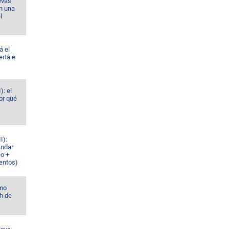
evas
n una
l
á el
erta e
): el
or qué
I):
ándar
eo +
ventos)
omo
h de