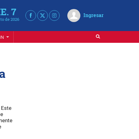
E. 7
Ingresar
to de 2026
IN
a
 Este
de
amente
e