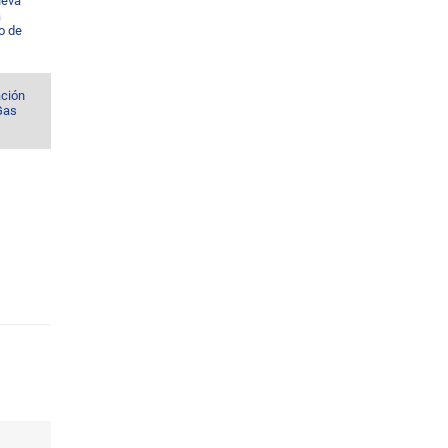
ueva
a
io de
ación
 Gas