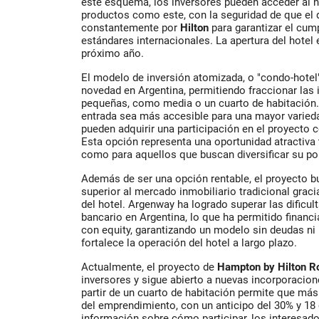
este esquema, los inversores pueden acceder al 
productos como este, con la seguridad de que el 
constantemente por
Hilton
para garantizar el cum
estándares internacionales. La apertura del hotel 
próximo año.
El modelo de inversión atomizada, o "condo-hotel
novedad en Argentina, permitiendo fraccionar las
pequeñas, como media o un cuarto de habitación. 
entrada sea más accesible para una mayor varieda
pueden adquirir una participación en el proyecto
Esta opción representa una oportunidad atractiva
como para aquellos que buscan diversificar su por
Además de ser una opción rentable, el proyecto bu
superior al mercado inmobiliario tradicional graci
del hotel. Argenway ha logrado superar las dificul
bancario en Argentina, lo que ha permitido financ
con equity, garantizando un modelo sin deudas ni 
fortalece la operación del hotel a largo plazo.
Actualmente, el proyecto de
Hampton by Hilton R
inversores y sigue abierto a nuevas incorporacione
partir de un cuarto de habitación permite que má
del emprendimiento, con un anticipo del 30% y 1
información sobre cómo participar, los interesad