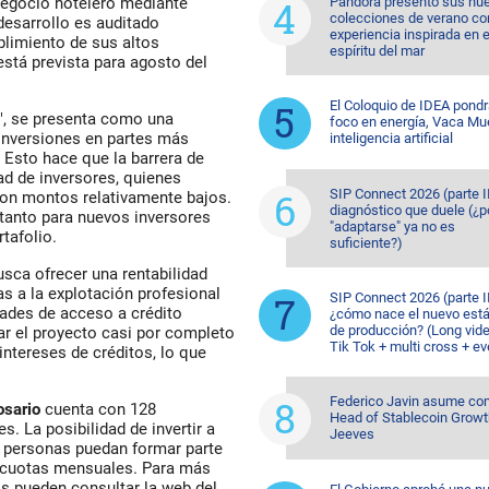
Pandora presentó sus nu
negocio hotelero mediante
colecciones de verano co
desarrollo es auditado
experiencia inspirada en e
plimiento de sus altos
espíritu del mar
está prevista para agosto del
El Coloquio de IDEA pondr
", se presenta como una
foco en energía, Vaca Mu
 inversiones en partes más
inteligencia artificial
Esto hace que la barrera de
d de inversores, quienes
SIP Connect 2026 (parte II
 con montos relativamente bajos.
diagnóstico que duele (¿p
 tanto para nuevos inversores
"adaptarse" ya no es
tafolio.
suficiente?)
sca ofrecer una rentabilidad
as a la explotación profesional
SIP Connect 2026 (parte II
tades de acceso a crédito
¿cómo nace el nuevo est
de producción? (Long vid
iar el proyecto casi por completo
Tik Tok + multi cross + e
intereses de créditos, lo que
Federico Javin asume c
osario
cuenta con 128
Head of Stablecoin Growt
s. La posibilidad de invertir a
Jeeves
s personas puedan formar parte
8 cuotas mensuales. Para más
os pueden consultar la web del