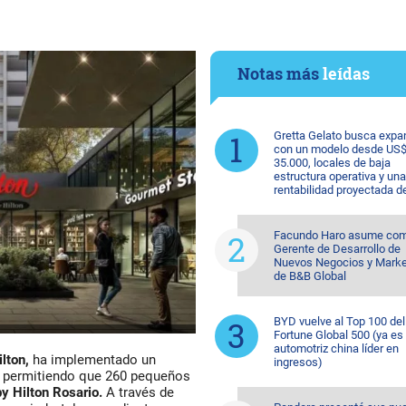
Notas más
leídas
Gretta Gelato busca expa
con un modelo desde US
35.000, locales de baja
estructura operativa y una
rentabilidad proyectada d
Facundo Haro asume co
Gerente de Desarrollo de
Nuevos Negocios y Marke
de B&B Global
BYD vuelve al Top 100 del
Fortune Global 500 (ya es 
automotriz china líder en
ilton,
ha implementado un
ingresos)
, permitiendo que 260 pequeños
 Hilton Rosario.
A través de