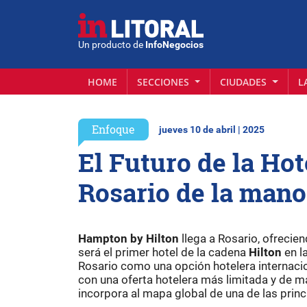
Un producto de
InfoNegocios
HOME
SECCIONES
CIUDADES
L
Enfoque
jueves 10 de abril | 2025
El Futuro de la Hot
Rosario de la man
Hampton by Hilton
llega a Rosario, ofrecien
será el primer hotel de la cadena
Hilton
en la
Rosario como una opción hotelera internaci
con una oferta hotelera más limitada y de m
incorpora al mapa global de una de las prin