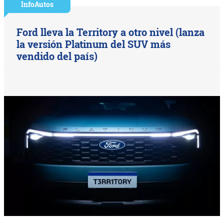
InfoAutos
Ford lleva la Territory a otro nivel (lanza
la versión Platinum del SUV más
vendido del país)