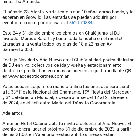
niños Tia Amanda.
El sábado 23, Viento Norte festeja sus 10 años como banda, y te
esperan en Growild. Las entradas se pueden adquirir por
eventbrite.com o por mensaje al
3624-708844
.
Este 24 y 31 de diciembre, celebralos en Chalé junto al DJ
invitado, Marcos Rafart , y bailá toda la noche en el monte!
Entradas a la venta todos los días de 18 a 22 hs en Av.
Sarmiento 350.
Festeja Navidad y Año Nuevo en el Club Vialidad, podes disfrutar
de DJ en vivo, colectivos de ida y vuelta y estacionamiento
dentro del predio. Las entradas se pueden adquirir mediante QR
en www.accesoticketnea.com.ar
Ya se pueden adquirir de manera online las entradas para asistir
a la 33ª Fiesta Nacional del Chamamé, 19ª Fiesta del Mercosur
y 3ª Celebración Mundial, a desarrollarse del 12 al 21 de enero
de 2024, en el anfiteatro Mario del Tránsito Cocomarola.
Adelantos
Amérian Hotel Casino Gala te invita a celebrar el Año Nuevo. El
evento tendrá lugar el próximo 31 de diciembre de 2023, a partir
de las 21:00, en Valentino Restaurant. Las mesas están