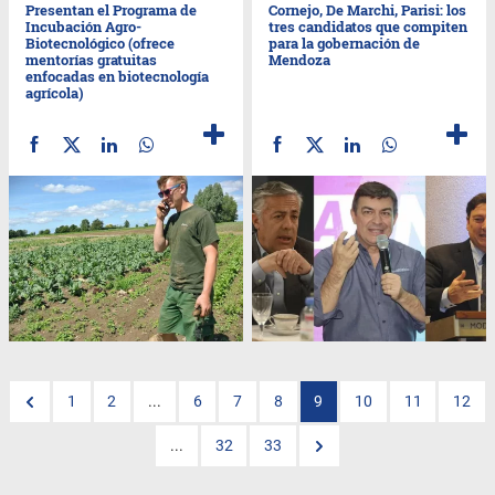
Presentan el Programa de
Cornejo, De Marchi, Parisi: los
Incubación Agro-
tres candidatos que compiten
Biotecnológico (ofrece
para la gobernación de
mentorías gratuitas
Mendoza
enfocadas en biotecnología
agrícola)
1
2
...
6
7
8
9
10
11
12
...
32
33