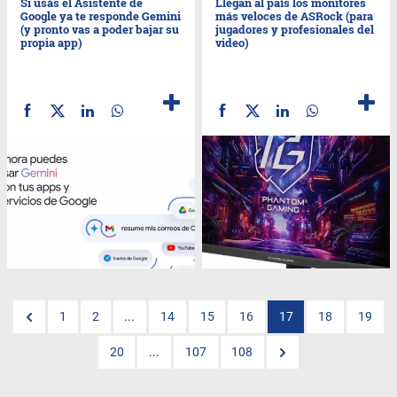
Si usás el Asistente de
Llegan al país los monitores
Google ya te responde Gemini
más veloces de ASRock (para
(y pronto vas a poder bajar su
jugadores y profesionales del
propia app)
video)
1
2
...
14
15
16
17
18
19
20
...
107
108