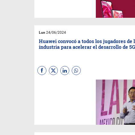
usuarios. Sus pantallas
externas llegan a 4 pulgadas
en el ultra y 3,6 en el razr 50.
Crece el ecosistema con los
moto tags para seguir
mascotas y objetos.
Lun
24/06/2024
Huawei convocó a todos los jugadores de 
industria para acelerar el desarrollo de 5
La compañía china coopera
activamente con operadores
en América Latina para
explorar tecnologías 5G, nube
e IA lo que permite la
transformación digital de
miles de empresas de todos
los rubros industriales.