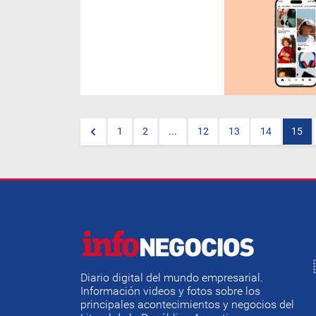
Según su propia investigación
denominada
Amplified
Intelligence
, desde la red de
diseño sostiene que han
logrado generar más atención
total comparado con otras
plataformas (+170%) y que
crea una atención positiva, ya
que el 70% de los usuarios se
sienten más positivos
después de ingresar a ella.
1
2
...
12
13
14
15
Diario digital del mundo empresarial.
Información videos y fotos sobre los
principales acontecimientos y negocios del