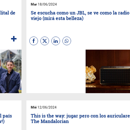
Gen.
Mar
18/06/2024
lital de
Se escucha como un JBL, se ve como la radio
viejo (mirá esta belleza)
La reconocida marca de audio
trajo al país su
modelo Authentics 500, un
parlante de diseño retro
inspirado en los años 70,
ecológico y con la última
tecnología: conexión wifi
integrada, Bluetooth, controles
intuitivos y aplicación
JBL
One
.
Mié
12/06/2024
l país
This is the way: jugar pero con los auricular
w!)
The Mandalorian