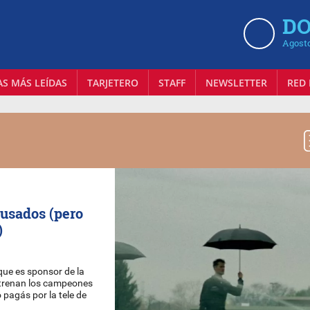
DO
Agosto
AS MÁS LEÍDAS
TARJETERO
STAFF
NEWSLETTER
RED 
 usados (pero
)
 que es sponsor de la
entrenan los campeones
 pagás por la tele de