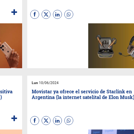
Los trajo
Primus
y en dos
versiones, uno intraaural y uno
de casco externo. Ambos con
cancelación de ruido y
tecnología
TWS
.
Lun
10/06/2024
sitiva
Movistar ya ofrece el servicio de Starlink en
)
Argentina (la internet satelital de Elon Musk