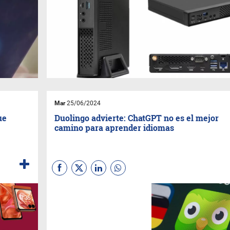
Mar
25/06/2024
ue
Duolingo advierte: ChatGPT no es el mejor
camino para aprender idiomas
La plataforma especializada
en aprendizaje de lenguas
señala en esta nota que su
sistema desde hace años
incluye su propio sistema de