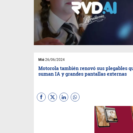
Mié
26/06/2024
Motorola también renovó sus plegables q
suman IA y grandes pantallas externas
Llegan al mercado global los
nuevos razr 50 ultra y razr 50,
dos elegantes smartphones
de bolsillo que llevan el poder
de la IA a las manos de más