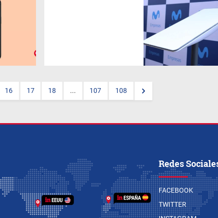
El servicio de internet satelital
sobre el cual se habló mucho
semanas atrás, ya se
comercializa en el país y una
de las maneras de adquirirlo
es a través de los canales
comerciales de la empresa de
Telefónica
.
16
17
18
...
107
108
Redes Sociale
FACEBOOK
TWITTER