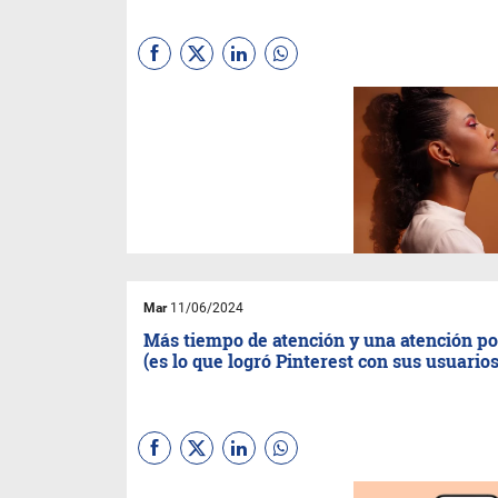
Con todo lo que hoy puede
hacer la IA en captura,
procesamiento y edición de
imágenes, los edge 50
muestran resultados
increíbles. Se ven y se sienten
muy bien en la mano y sus
precios parecen amigables
fundamentalmente porque
llegan con planes largos de
cuotas sin interés.
Mar
11/06/2024
Más tiempo de atención y una atención po
(es lo que logró Pinterest con sus usuarios