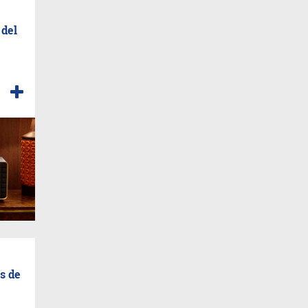
 del
es de