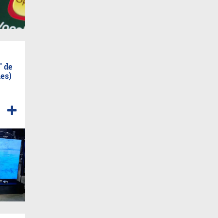
" de
nes)