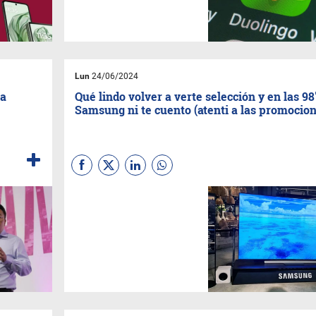
inteligencia artificial para
personalizar la experiencia del
usuario.
Lun
24/06/2024
la
Qué lindo volver a verte selección y en las 98
G
Samsung ni te cuento (atenti a las promocio
Aprovechando la
Copa
América
la compañía le puso
precios especiales a su lineal
premium de TV. Así los
fanáticos podrán disfrutar de
una experiencia inmersiva,
personalizada y completa a
través de las pantallas
elegidas por la marca: Neo
Qled 8K, 98” Qled, Oled, The
Frame y The Freestyle 2da