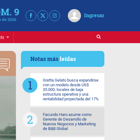
M. 9
Ingresar
 de 2026
IN
Notas más
leídas
Gretta Gelato busca expandirse
con un modelo desde US$
35.000, locales de baja
estructura operativa y una
rentabilidad proyectada del 17%
Facundo Haro asume como
Gerente de Desarrollo de
Nuevos Negocios y Marketing
de B&B Global