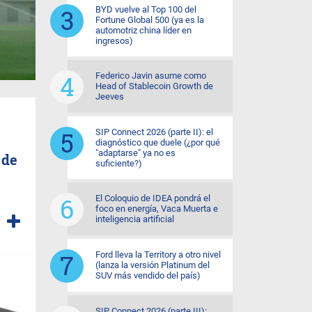
BYD vuelve al Top 100 del
Fortune Global 500 (ya es la
automotriz china líder en
ingresos)
Federico Javin asume como
Head of Stablecoin Growth de
Jeeves
SIP Connect 2026 (parte II): el
diagnóstico que duele (¿por qué
"adaptarse" ya no es
 de
suficiente?)
El Coloquio de IDEA pondrá el
foco en energía, Vaca Muerta e
inteligencia artificial
Ford lleva la Territory a otro nivel
(lanza la versión Platinum del
SUV más vendido del país)
SIP Connect 2026 (parte III):