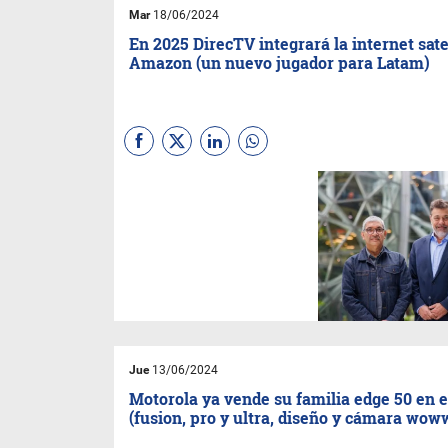
Mar
18/06/2024
En 2025 DirecTV integrará la internet sate
Amazon (un nuevo jugador para Latam)
La empresa
Vrio corp.
y el
gigante tecnológico de
Jeff
Bezos
se unieron para
distribuir internet satelital de
Project Kuiper
en siete países
de América del Sur.
Jue
13/06/2024
Motorola ya vende su familia edge 50 en e
(fusion, pro y ultra, diseño y cámara wow