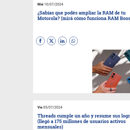
Mié
10/07/2024
¿Sabías que podés ampliar la RAM de tu
Motorola? (mirá cómo funciona RAM Boos
Una de las mayores
limitaciones del rendimiento
de un celular es su memoria
RAM. Tanto su capacidad
como su velocidad son
determinantes para que el
equipo nos entregue un mejor
rendimiento. Una excelente
alternativa en la gama media
es usar una porción del
almacenamiento como
memoria virtual. Te contamos
Vie
05/07/2024
cómo activar esta función.
Threads cumple un año y resume sus log
(llegó a 175 millones de usuarios activos
mensuales)