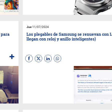
simplemente la hora. Para
festejarlo, la marca lanzó una
nueva edición limitada de
cuatro mil unidades en todo el
mundo y diez se podrán
conseguir en Argentina.
Jue
11/07/2024
 para
Los plegables de Samsung se renuevan con I
llegan con reloj y anillo inteligentes)
Los
Galaxy Z Fold6
y
Flip6
ya
están en el mercado global y
fueron anunciados como los
más delgados y livianos de la
historia de esta familia.
Integran las capacidades de
Galaxy A
I que conocimos con
los
S24
. Junto a los plegables
la compañía lanzó su
Galaxy