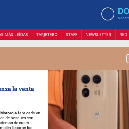
DO
Agosto
AS MÁS LEÍDAS
TARJETERO
STAFF
NEWSLETTER
RED 
enza la venta
e
Motorola
fabricado en
tica de bosques con
, además de cuero
mbién llegaron los