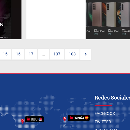
El mayor de los celulares
plegables de la marca está por
recibir una nueva
actualización que será la
sexta de su historia, ¿recordás
como era el de 2019? Aquí, su
línea de tiempo.
15
16
17
...
107
108
Redes Sociale
FACEBOOK
TWITTER