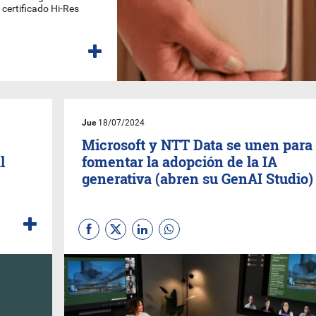
certificado Hi-Res
Jue
18/07/2024
Microsoft y NTT Data se unen para
l
fomentar la adopción de la IA
generativa (abren su GenAI Studio)
Se trata de una iniciativa, con presencia en América
Latina, que busca acelerar la adopción de la inteligenc
artificial generativa dentro de las organizaciones,
dotándolas de las capacidades técnicas y humanas
necesarias para aprovechar los beneficios de esta
tecnología.