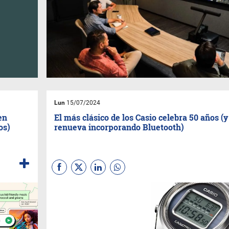
Lun
15/07/2024
en
El más clásico de los Casio celebra 50 años (y
os)
renueva incorporando Bluetooth)
En 1974 el
“CasioTron”
marcó
un hito al sumar la función
calendario de forma
automática y rompió con el
paradigma de dar