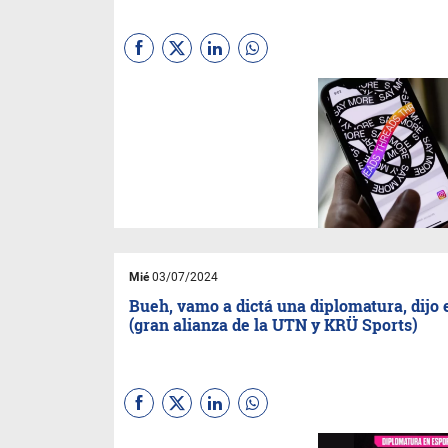
La plataforma con la cual
Mark
salió a competirle a
Elon
cumple un año y salió a
comunicar sus hitos. Si bien
aún no ocupa un lugar
relevante en la discusión
pública, su permanencia y
crecimiento en usuarios,
puede verse como auspicioso.
Mié
03/07/2024
Bueh, vamo a dictá una diplomatura, dijo 
(gran alianza de la UTN y KRÜ Sports)