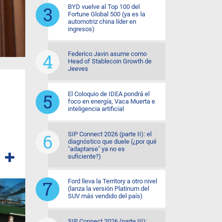
BYD vuelve al Top 100 del
Fortune Global 500 (ya es la
automotriz china líder en
ingresos)
Federico Javin asume como
Head of Stablecoin Growth de
Jeeves
El Coloquio de IDEA pondrá el
foco en energía, Vaca Muerta e
inteligencia artificial
SIP Connect 2026 (parte II): el
diagnóstico que duele (¿por qué
"adaptarse" ya no es
suficiente?)
ia
Ford lleva la Territory a otro nivel
(lanza la versión Platinum del
SUV más vendido del país)
SIP Connect 2026 (parte III):