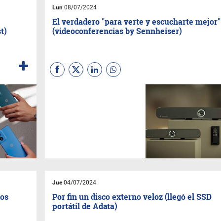
Watch7
y
Watch Ultra
Lun
08/07/2024
acompañados del
Galaxy Ring
El verdadero "para verte y escucharte mejor"
para monitoreo permanente de
t)
(videoconferencias by Sennheiser)
la salud.
Las salas de reuniones son
espacios aptos para hacer un
Meet o un Zoom en cualquier
momento, y la oferta de
equipos para este fin se
amplía permanentemente. La
firma especializada en audio
lanzó su lineal de barras que
incluyen cámara, micrófono y
parlantes para mejorar la
calidad de las
comunicaciones virtuales.
Jue
04/07/2024
ros
Por fin un disco externo veloz (llegó el SSD
portátil de Adata)