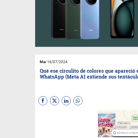
Mar
16/07/2024
Qué ese circulito de colores que apareció 
WhatsApp (Meta AI extiende sus tentácul
El modelo de inteligencia
artificial generativa de
Meta
se
está disponibilizando a cada
vez más usuarios. Y qué mejor
que integrarlo a
WhatsApp
que