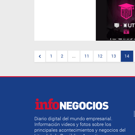
El equipo de eSports en el que
también invirtió
Leo Messi
se
unió a la
UTN
para brindar
nuevas oportunidades
siguiendo las tendencias
educativas de la Generación
Z. Se viene un programa
especializado para
estudiantes que quieran
especializarse en esta
industria cada vez más
prometedora.
1
2
...
11
12
13
14
Diario digital del mundo empresarial.
Información videos y fotos sobre los
principales acontecimientos y negocios del