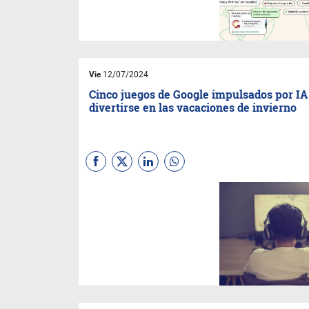
todo el mundo lo tenga a
mano. Si ya te apareció en la
barra de búsquedas del
mensajero mirá lo que podés
hacer con él.
Vie
12/07/2024
Cinco juegos de Google impulsados por IA
divertirse en las vacaciones de invierno
Desde crear una canción en
simples pasos, hasta
aprender sobre especies en
peligro de extinción, la
compañía ofrece diferentes
actividades interactivas
digitales creadas gracias al
poder de la inteligencia
artificial.