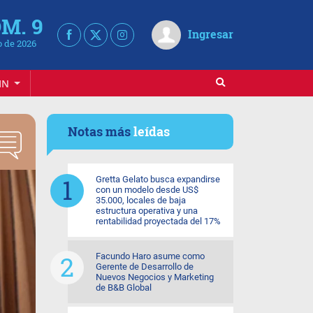
M. 9
Ingresar
 de 2026
IN
Notas más
leídas
Gretta Gelato busca expandirse
con un modelo desde US$
35.000, locales de baja
estructura operativa y una
rentabilidad proyectada del 17%
Facundo Haro asume como
Gerente de Desarrollo de
Nuevos Negocios y Marketing
de B&B Global