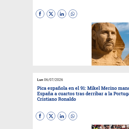
Las métricas globales del
partido entre Argentina y
Egipto marcaron récords
históricos absolutos en
múltiples pantallas, con
figuras como Lionel Messi y
Mohamed Salah, el consumo
digital y televisivo fue pico.
Lun
06/07/2026
Pica española en el 91: Mikel Merino man
España a cuartos tras derribar a la Portug
Cristiano Ronaldo