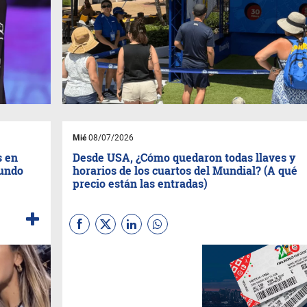
Mié
08/07/2026
s en
Desde USA, ¿Cómo quedaron todas llaves y
mundo
horarios de los cuartos del Mundial? (A qué
precio están las entradas)
Los cuartos de final de la Copa
Mundial de la FIFA 2026 se
jugarán en cuatro días
decisivos, con los siguientes
enfrentamientos y horarios