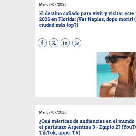
Mar
07/07/2026
El destino soñado para vivir y visitar este
2026 en Florida: ¡Ver Naples, dopo morir! 
ciudad más top?)
Si en 2025 Naples ya sonaba
como el secreto mejor
guardado de la costa oeste de
Florida, en 2026 dejó de ser un
secreto: se consolidó como el
epicentro del cool y el lujo
discreto en el Golfo de
México.
Mar
07/07/2026
¿Qué métricas de audiencias en el mundo
el partidazo Argentina 3 - Egipto 2? (YouT
TikTok, apps, TV)