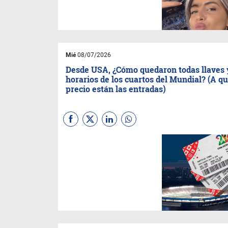
oficiales. ¿Pero qué camisetas
se venden más?, México y Usa
lideraban, pero ahora...
Mié
08/07/2026
Desde USA, ¿Cómo quedaron todas llaves 
horarios de los cuartos del Mundial? (A q
precio están las entradas)
Los cuartos de final de la Copa
Mundial de la FIFA 2026 se
jugarán en cuatro días
decisivos, con los siguientes
enfrentamientos y horarios
(spoiler las entradas bajaron),
pero están a mas de...