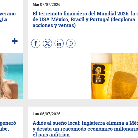
Mar
07/07/2026
 verano
El terremoto financiero del Mundial 2026: la 
(¿La
de USA México, Brasil y Portugal (desploma
acciones y ventas)
La eliminación simultánea de
cuatro gigantes comerciales
en octavos de final no es solo
un golpe deportivo: es un
sismo económico que hundió
acciones de cerveceras,
congeló la venta de camisetas
y enfrió el consumo local.
Lun
06/07/2026
 generó
Adiós al sueño local: Inglaterra elimina a Mé
ube,
y desata un reacomodo económico millonario
el país anfitrión