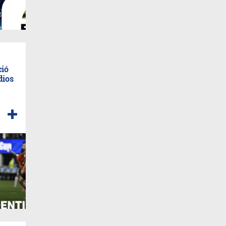
ció
dios