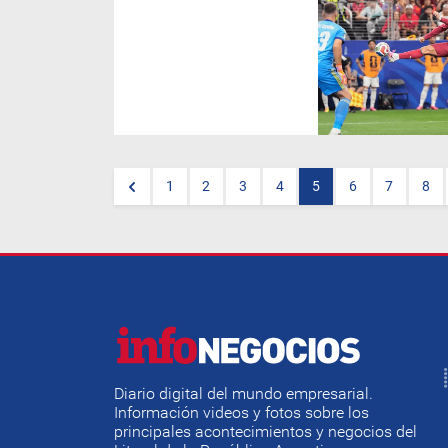
Un gol al filo del tiempo
reglamentario cambió la
historia. Mikel Merino, en el
minuto 91, hizo estallar la
alegría de 'La Roja' y firmó un
1-0 agónico ante Portugal que
devuelve a España a los
cuartos de final.
1
2
3
4
5
6
7
8
Diario digital del mundo empresarial.
Información videos y fotos sobre los
principales acontecimientos y negocios del