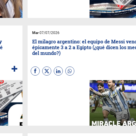
(spoiler las entradas bajaron),
pero están a mas de...
Mar
07/07/2026
y
El milagro argentino: el equipo de Messi ven
ué
épicamente 3 a 2 a Egipto (¿qué dicen los me
del mundo?)
La prensa internacional y los
portales deportivos de todo el
mundo reaccionaron con
asombro, elogios y
literalmente triunfo argentino
en Atlanta lo denominan "El
Milagro Argentino"(Spoiler,
todo USA esta con Messi).