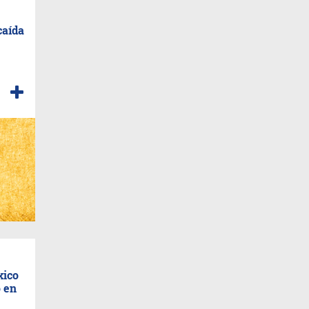
caída
xico
 en