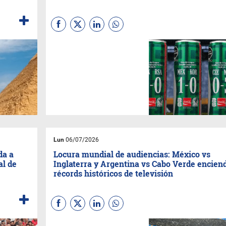
No es solo un resultado
deportivo: es un giro
estratégico que sacude
inversiones publicitarias,
ventas de camisetas, flujo
turístico y proyecciones de
marca en el mercado latino
más grande del Mundial 2026.
Lun
06/07/2026
da a
Locura mundial de audiencias: México vs
al de
Inglaterra y Argentina vs Cabo Verde encien
récords históricos de televisión