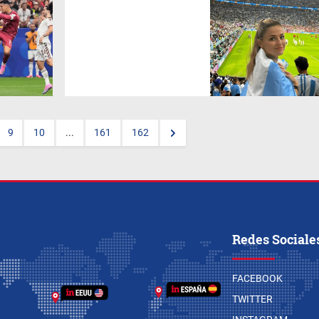
El torneo más visto de la
historia entró en su fase
decisiva y dos duelos
concentraron la atención del
planeta: Cabo Verde ante
Argentina y el vibrante México
vs Inglaterra paralizaron
pantallas en múltiples
continentes.
9
10
...
161
162
Redes Sociale
FACEBOOK
TWITTER