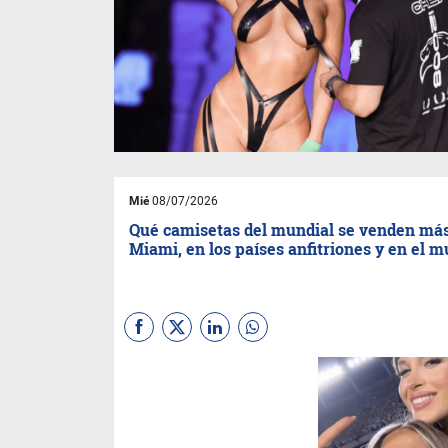
Mié
08/07/2026
Qué camisetas del mundial se venden má
Miami, en los países anfitriones y en el 
Mercado general: La Copa del
Mundo proyecta una
generación de US$ 4.100
millones a nivel global en
mercancía y productos