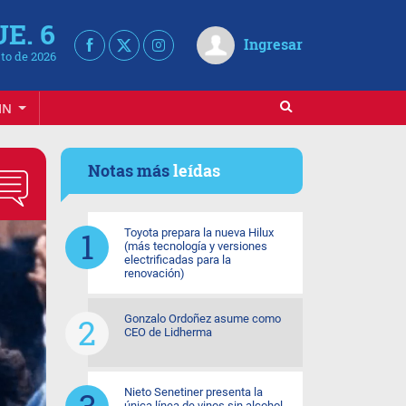
UE. 6
Ingresar
to de 2026
IN
Notas más
leídas
Toyota prepara la nueva Hilux
(más tecnología y versiones
electrificadas para la
renovación)
Gonzalo Ordoñez asume como
CEO de Lidherma
Nieto Senetiner presenta la
única línea de vinos sin alcohol