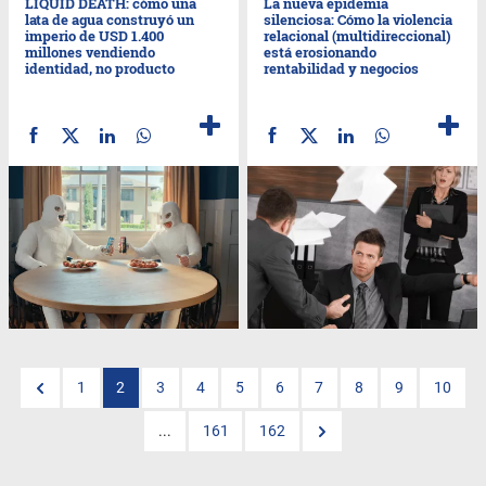
LIQUID DEATH: cómo una
La nueva epidemia
lata de agua construyó un
silenciosa: Cómo la violencia
imperio de USD 1.400
relacional (multidireccional)
millones vendiendo
está erosionando
identidad, no producto
rentabilidad y negocios
1
2
3
4
5
6
7
8
9
10
...
161
162