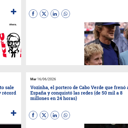
Tom Cruise, DiCaprio,
Beckham, Katy Perry y Bill
Gates encabezaron una
alfombra roja histórica. El
Mundial 2026 arrancó en Los
Ángeles con una pasarela
global de cine, música y
deporte.
Mar
16/06/2026
to sale
Vozinha, el portero de Cabo Verde que frenó 
y récord
España y conquistó las redes (de 50 mil a 8
millones en 24 horas)