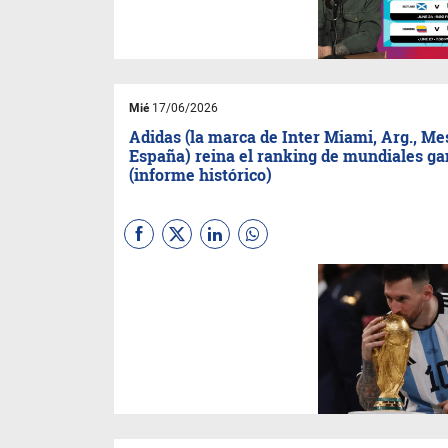
una proyección que electriza
al mercado... ¿Argentina
versus España o Uruguay?
Mié
17/06/2026
Adidas (la marca de Inter Miami, Arg., Me
España) reina el ranking de mundiales g
(informe histórico)
La batalla por el trono
futbolístico no se juega solo
en el césped, se libra en cada
camiseta, en cada contrato.
Con seis estrellas, la marca
alemana domina un negocio
donde la pasión se convierte
en estrategia global.