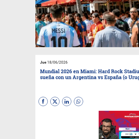
Jue
18/06/2026
Mundial 2026 en Miami: Hard Rock Stadi
sueña con un Argentina vs España (o Uru
A días del cruce decisivo del 3
de julio, la ciudad del sol se
convierte en epicentro
mundial. Quedan seis
partidos, miles de turistas y