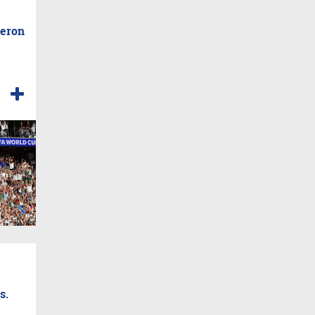
ieron
s.