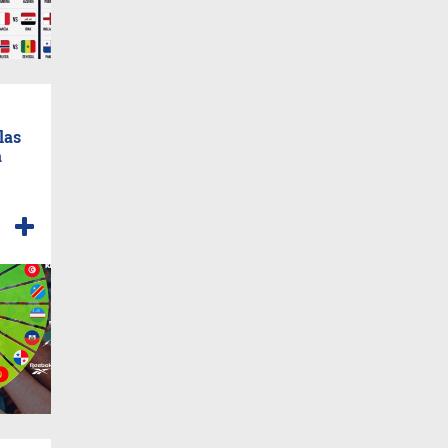
las
a