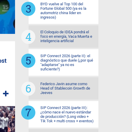
BYD vuelve al Top 100 del
Fortune Global 500 (ya es la
automotriz china líder en
ingresos)
El Coloquio de IDEA pondrá el
foco en energía, Vaca Muerta e
inteligencia artificial
SIP Connect 2026 (parte II): el
ost
diagnóstico que duele (¿por qué
"adaptarse" ya no es
suficiente?)
Federico Javin asume como
Head of Stablecoin Growth de
Jeeves
SIP Connect 2026 (parte III):
¿cómo nace el nuevo estándar
de producción? (Long video +
Tik Tok + multi cross + eventos)