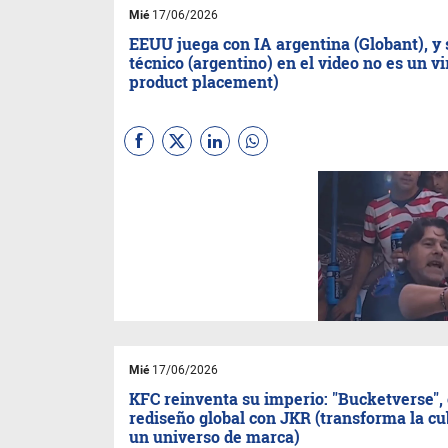
Mié
17/06/2026
EEUU juega con IA argentina (Globant), y 
técnico (argentino) en el video no es un vi
product placement)
El debut mundialista de
Estados Unidos no solo dejó
un 4-1 ante Paraguay: reveló
cómo Globant convirtió a
Pochettino en embajador
global de su ecosistema de
datos. Carteles en cancha,
sponsor de la FIFA y videos...
Mié
17/06/2026
KFC reinventa su imperio: "Bucketverse", 
rediseño global con JKR (transforma la cu
un universo de marca)