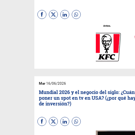
Su actualización de identidad
más ambiciosa en décadas.
La icónica cubeta se vuelve el
eje de una experiencia 360°,
con nuevo menú sin hueso, la
plataforma de bebidas
KWENCH
y restaurantes
flexibles en Texas y Dubái.
Mar
16/06/2026
Mundial 2026 y el negocio del siglo: ¿Cuán
poner un spot en tv en USA? (¿por qué ha
de inversión?)