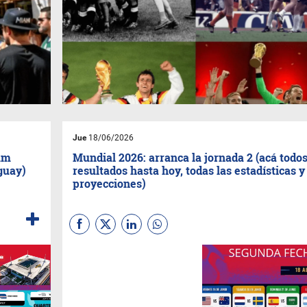
Jue
18/06/2026
um
Mundial 2026: arranca la jornada 2 (acá todos
guay)
resultados hasta hoy, todas las estadísticas y
proyecciones)
Con la primera fecha cerrada y
la segunda en marcha, las
estadísticas en tiempo real
marcan el pulso de un torneo
que combina pasión, datos y