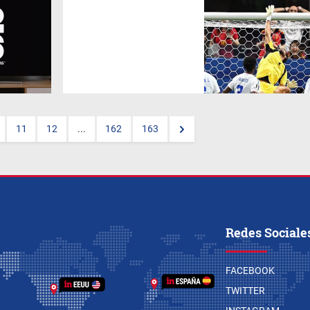
A los 40 años, sin club y con
una cotización de apenas 50
mil euros,
Josimar "Vozinha"
Dias
se convirtió en la primera
gran historia viral del Mundial
2026, desató una explosión de
búsquedas y seguidores.
11
12
...
162
163
Redes Sociale
FACEBOOK
TWITTER