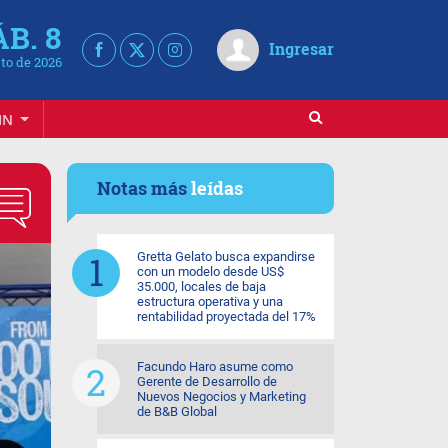
ÁB. 8
Ingresar
to de 2026
IN
Notas más
leídas
Gretta Gelato busca expandirse
con un modelo desde US$
35.000, locales de baja
estructura operativa y una
rentabilidad proyectada del 17%
Facundo Haro asume como
Gerente de Desarrollo de
Nuevos Negocios y Marketing
de B&B Global