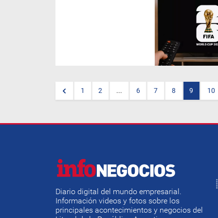
El torneo más caro de la
historia transformó a USA,
México y Canadá en un
mercado publicitario de miles
de millones.
Bank of America
,
Verizon, Adidas, Nike
y los
socios globales de la
FIFA
libran una batalla histórica.
1
2
...
6
7
8
9
10
Diario digital del mundo empresarial.
Información videos y fotos sobre los
principales acontecimientos y negocios del