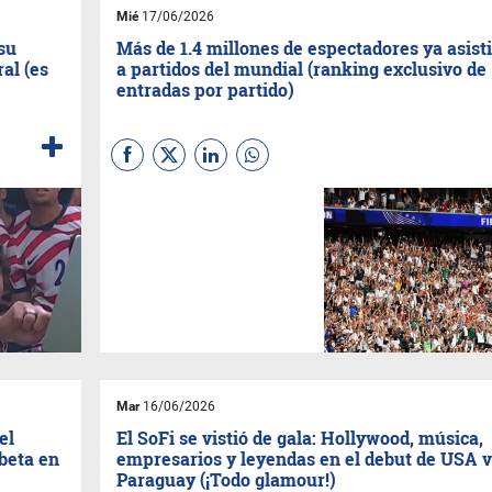
Mié
17/06/2026
su
Más de 1.4 millones de espectadores ya asist
ral (es
a partidos del mundial (ranking exclusivo de
entradas por partido)
Hasta el 17 de junio de 2026,
la asistencia total acumulada
del torneo supera los 1.4
millones de espectadores, con
un promedio de 65.483
asistentes por partido.
FIFA
proyecta ingresos récord: USD
$11.000 millones.
Mar
16/06/2026
el
El SoFi se vistió de gala: Hollywood, música,
beta en
empresarios y leyendas en el debut de USA v
Paraguay (¡Todo glamour!)