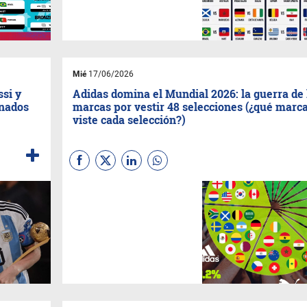
estrategia global. ¿Qué
continente va ganando?,
¿cómo vienen las
protecciones?
Mié
17/06/2026
ssi y
Adidas domina el Mundial 2026: la guerra de 
anados
marcas por vestir 48 selecciones (¿qué marc
viste cada selección?)
La batalla por las camisetas
mueve millones en el mundo.
Adidas
lidera con 14
selecciones,
Nike
sigue con
12 y
Puma
cierra el podio con
11. Trece firmas se reparten el
escudo más codiciado del
fútbol global.