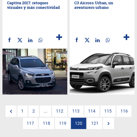
Captiva 2017: retoques
C3 Aicross Urban, un
visuales y más conectividad
aventurero urbano
1
2
...
112
113
114
115
116
117
118
119
120
121