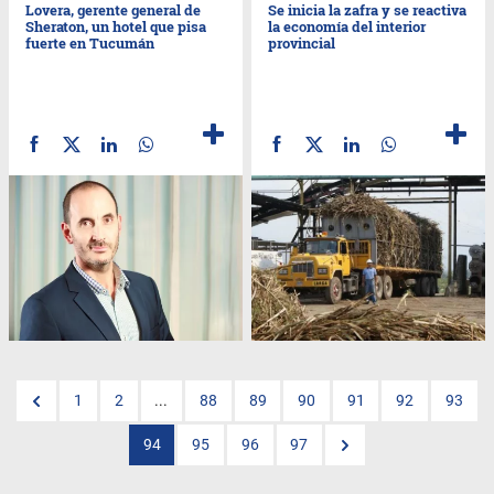
Lovera, gerente general de
Se inicia la zafra y se reactiva
Sheraton, un hotel que pisa
la economía del interior
fuerte en Tucumán
provincial
1
2
...
88
89
90
91
92
93
94
95
96
97