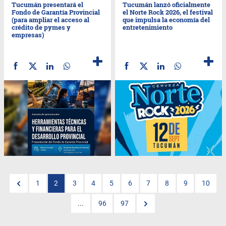
Tucumán presentará el
Tucumán lanzó oficialmente
Fondo de Garantía Provincial
el Norte Rock 2026, el festival
(para ampliar el acceso al
que impulsa la economía del
crédito de pymes y
entretenimiento
empresas)
1
2
3
4
5
6
7
8
9
10
...
96
97