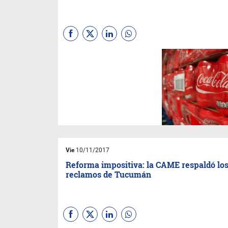
Coca-Cola había anunciado
una inversión de 500 millones
de dólares, de los cuales un
porcentaje importante llegaría
a la provincia. Ahora podría
suspenderse.
Vie
10/11/2017
Reforma impositiva: la CAME respaldó lo
reclamos de Tucumán