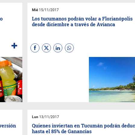
Mié
15/11/2017
to
Los tucumanos podrán volar a Florianópolis
desde diciembre a través de Avianca
Lo confirmó el presidente del
EATT, Sebastián Giobellina,
quien adelantó además que la
ruta Tucumán-San Pablo se
confirmaría recién en marzo
del año que viene.
Lun
13/11/2017
versión
Quienes inviertan en Tucumán podrán deduc
hasta el 85% de Ganancias