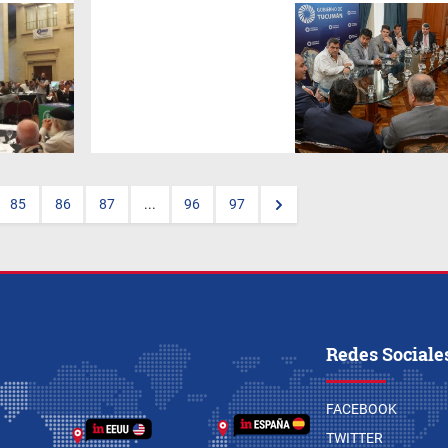
La baja en el precio del
bioetanol producido en
Tucumán preocupó, no sólo a
sectores productivos sino que
las autoridades políticas
provinciales y municipales
también están en alerta.
85
86
87
...
96
97
Redes Sociale
FACEBOOK
TWITTER