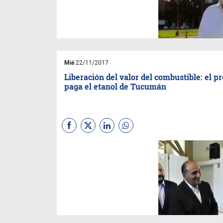
dureza contra los funcionarios
nacionales.
Mié
22/11/2017
Liberación del valor del combustible: el pr
paga el etanol de Tucumán
El final de los controles sobre
lo que cobran las empresas
por la nafta y el gasoil tiene
relación directa con el
conflicto por los valores del
alcohol proveniente de la
caña.