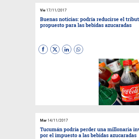
Vie
17/11/2017
Buenas noticias: podría reducirse el tribu
propuesto para las bebidas azucaradas
Sebastián Galiani comentó,
por un lado, que no habrá
marcha atrás con el tema del
impuesto a las bebidas
azucaradas, y por el otro, que
el impuesto no sería tan alto
como el anunciado.
Mar
14/11/2017
Tucumán podría perder una millonaria in
por el impuesto a las bebidas azucaradas