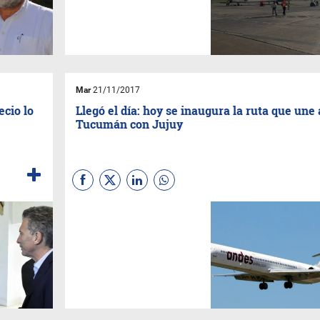
Mar
21/11/2017
ecio lo
Llegó el día: hoy se inaugura la ruta que une 
Tucumán con Jujuy
José Luis Subirats, jefe del
aeropuerto jujeño Horacio
Guzmán confirmó que en el
día de hoy se restablece el
vuelo que unirá Jujuy con la
capital de Tucumán.