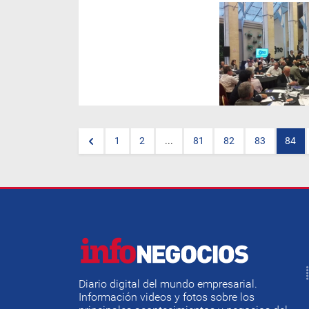
La provincia llevó sus
protestas hasta el Plenario de
Economías Regionales y
obtuvo un contundente apoyo.
1
2
...
81
82
83
84
Diario digital del mundo empresarial.
Información videos y fotos sobre los