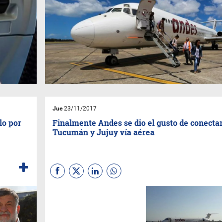
Jue
23/11/2017
lo por
Finalmente Andes se dio el gusto de conecta
Tucumán y Jujuy vía aérea
El vuelo inaugural se produjo
ante la presencia de directivos
tucumanos y jujeños como así
también de la aerolínea.