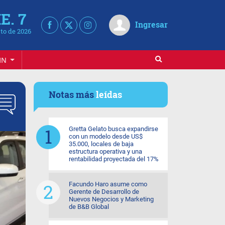
E. 7
Ingresar
to de 2026
IN
Notas más
leídas
Gretta Gelato busca expandirse
con un modelo desde US$
35.000, locales de baja
estructura operativa y una
rentabilidad proyectada del 17%
Facundo Haro asume como
Gerente de Desarrollo de
Nuevos Negocios y Marketing
de B&B Global