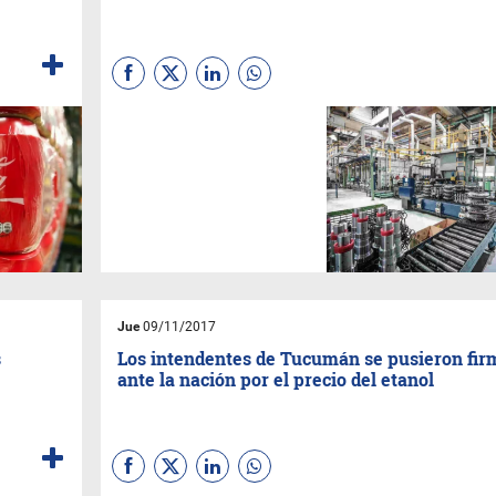
Tras el golpe por el precio del
etanol, el Ministerio de
Producción le hizo un guiño a
la provincia y a aquellos que
quieran invertir en
emprendimientos productivos
dentro del territorio provincial.
Jue
09/11/2017
s
Los intendentes de Tucumán se pusieron fir
ante la nación por el precio del etanol