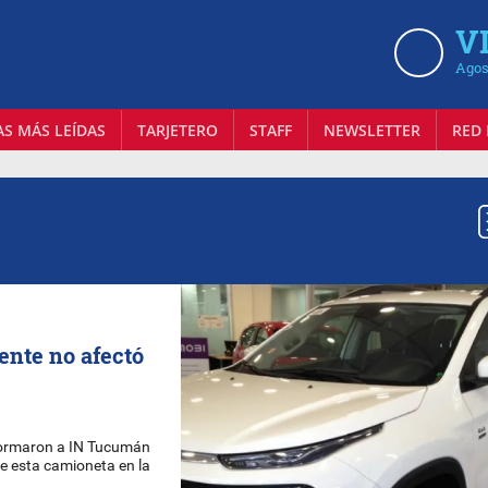
VI
Agos
AS MÁS LEÍDAS
TARJETERO
STAFF
NEWSLETTER
RED 
mente no afectó
nformaron a IN Tucumán
de esta camioneta en la