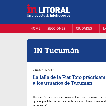
Un producto de
InfoNegocios
HOME
SECCIONES
CIUDADES
L
IN Tucumán
Jue
30/11/2017
La falla de la Fiat Toro práctica
a los usuarios de Tucumán
Desde Piazza, concesionaria Fiat en Tucumán, i
que el problema “solo afectó a dos o tres dueños 
provincia”.