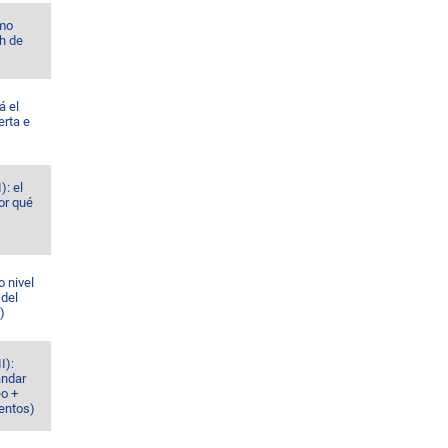
omo
h de
á el
erta e
): el
or qué
o nivel
 del
)
I):
ándar
eo +
ventos)