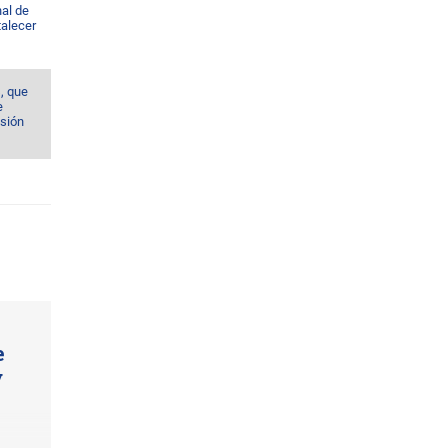
al de
talecer
, que
e
sión
e
y