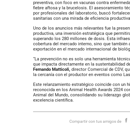
preventiva, con foco en vacunas contra enfermed
fiebre aftosa y la brucelosis. El asesoramiento t
por profesionales del laboratorio, buscó fortalec
sanitarias con una mirada de eficiencia productiva 
Uno de los anuncios más relevantes fue la presen
productiva, una inversión estratégica que permitir
superando los 280 millones de dosis. Esta infraes
cobertura del mercado interno, sino que también
exportación en el mercado internacional de biológ
“La prevención no es solo una herramienta técnica
que impacta directamente en la sustentabilidad d
Fernando Matticoli,
director Comercial de CDV, qu
la cercanía con el productor en eventos como La
Este relanzamiento estratégico coincide con un hi
reconocida en los Animal Health Awards 2024 c
Animal del Mundo, consolidando su liderazgo globa
excelencia científica.
Compartir con tus amigos de