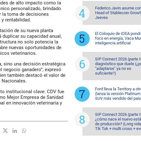
ades de alto impacto como la
Federico Javin asume c
écnico personalizado, brindado
Head of Stablecoin Growt
er la toma de decisiones
Jeeves
y rentabilidad.
tación de su nueva planta
El Coloquio de IDEA pondr
á duplicar su capacidad anual,
foco en energía, Vaca Mu
tructura no solo potencia la
inteligencia artificial
 abre nuevas oportunidades de
icos veterinarios.
SIP Connect 2026 (parte II
, sino una decisión estratégica
diagnóstico que duele (¿p
"adaptarse" ya no es
el negocio ganadero”, expresó
suficiente?)
ien también destacó el valor de
s Nacionales.
Ford lleva la Territory a otr
to institucional clave: CDV fue
(lanza la versión Platinum
omo Mejor Empresa de Sanidad
SUV más vendido del país
l en innovación veterinaria y
SIP Connect 2026 (parte II
¿cómo nace el nuevo est
de producción? (Long vid
Tik Tok + multi cross + e