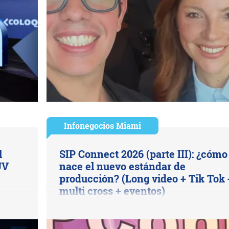
Infonegocios Miami
l
SIP Connect 2026 (parte III): ¿cómo
UV
nace el nuevo estándar de
producción? (Long video + Tik Tok 
multi cross + eventos)