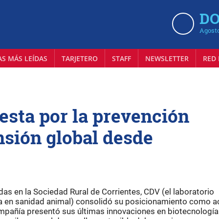
DO
Agosto
AS MÁS LEÍDAS
TARJETERO
STAFF
NEWSLETTER
RED 
esta por la prevención
nsión global desde
as en la Sociedad Rural de Corrientes, CDV (el laboratorio
a en sanidad animal) consolidó su posicionamiento como a
mpañía presentó sus últimas innovaciones en biotecnología