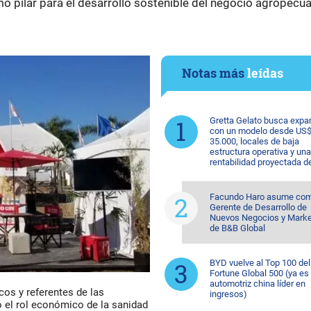
o pilar para el desarrollo sostenible del negocio agropecua
Notas más
leídas
Gretta Gelato busca expa
con un modelo desde US
35.000, locales de baja
estructura operativa y una
rentabilidad proyectada d
Facundo Haro asume co
Gerente de Desarrollo de
Nuevos Negocios y Marke
de B&B Global
BYD vuelve al Top 100 del
Fortune Global 500 (ya es 
automotriz china líder en
cos y referentes de las
ingresos)
ó el rol económico de la sanidad