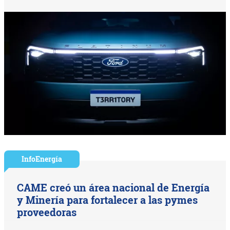
InfoEnergía
CAME creó un área nacional de Energía
y Minería para fortalecer a las pymes
proveedoras