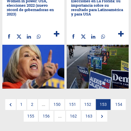
Women in power: USA,
Elecciones en La Florida: su
elecciones 2022 (nuevo
importancia sobre su
récord de gobernadoras en
resultado para Latinoamérica
2023)
y para USA
1
2
...
150
151
152
153
154
155
156
...
162
163