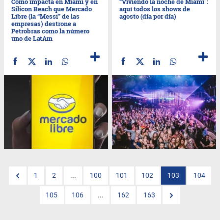
Cómo impacta en Miami y en
“Viviendo la noche de Miami":
Silicon Beach que Mercado
aquí todos los shows de
Libre (la “Messi” de las
agosto (día por día)
empresas) destrone a
Petrobras como la número
uno de LatAm
1
2
...
100
101
102
103
104
105
106
...
162
163