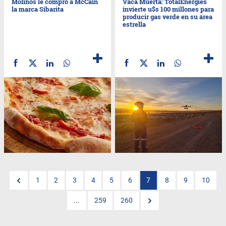
Molinos le compró a McCain
Vaca Muerta: TotalEnergies
la marca Sibarita
invierte u$s 100 millones para
producir gas verde en su área
estrella
1
2
3
4
5
6
7
8
9
10
...
259
260