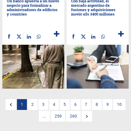
Un banco apuesta a un nuevo
Con baja actividad, el
negocio para formalizar a
mercado argentino de
administradores de edificios
fusiones y adquisiciones
y countries
movió u$s 3400 millones
1
2
3
4
5
6
7
8
9
10
...
259
260