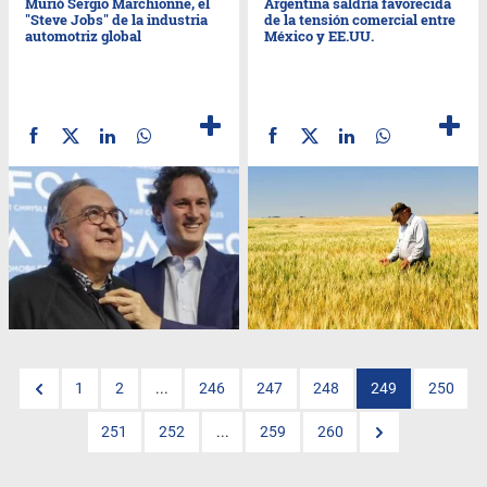
Murió Sergio Marchionne, el
Argentina saldría favorecida
"Steve Jobs" de la industria
de la tensión comercial entre
automotriz global
México y EE.UU.
1
2
...
246
247
248
249
250
251
252
...
259
260