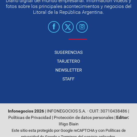
Diario digital del mundo empresarial. Información videos y
fotos sobre los principales acontecimientos y negocios del
Litoral de la República Argentina.
SUGERENCIAS
TARJETERO
NEWSLETTER
STAFF
Infonegocios 2026
| INFONEGOCIOS S.A. · CUIT: 30710438486 |
Políticas de Privacidad
|
Protección de datos personales
|
Editor:
Iñigo Biain
Este sitio esta protegido por Google reCAPTCHA y con
Políticas de
privacidad de Google
y
Terminos del servicio
aplicados.