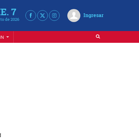
E. 7
Ingresar
to de 2026
IN
d