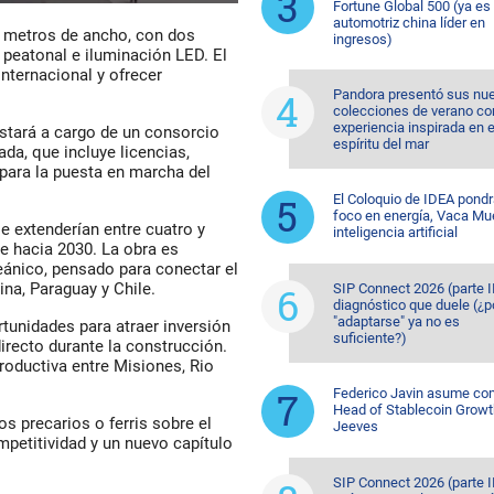
Fortune Global 500 (ya es 
automotriz china líder en
4 metros de ancho, con dos
ingresos)
a peatonal e iluminación LED. El
internacional y ofrecer
Pandora presentó sus nu
colecciones de verano co
experiencia inspirada en e
estará a cargo de un consorcio
espíritu del mar
da, que incluye licencias,
para la puesta en marcha del
El Coloquio de IDEA pondr
foco en energía, Vaca Mu
 extenderían entre cuatro y
inteligencia artificial
se hacia 2030. La obra es
eánico, pensado para conectar el
ina, Paraguay y Chile.
SIP Connect 2026 (parte II
diagnóstico que duele (¿p
"adaptarse" ya no es
tunidades para atraer inversión
suficiente?)
irecto durante la construcción.
roductiva entre Misiones, Rio
Federico Javin asume c
Head of Stablecoin Growt
s precarios o ferris sobre el
Jeeves
ompetitividad y un nuevo capítulo
SIP Connect 2026 (parte II