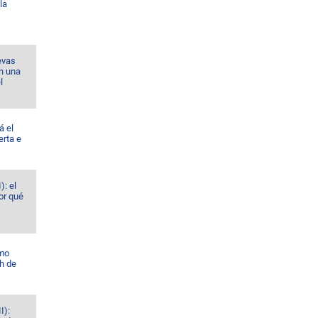
la
evas
n una
l
á el
erta e
): el
or qué
omo
h de
I):