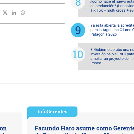
¿cómo nace el nuevo est
de producción? (Long vid
Tik Tok + multi cross + e
Ya está abierta la acredit
para la Argentina Oil and
Patagonia 2026
El Gobierno aprobó una n
inversión bajo el RIGI par
ampliar un proyecto de lit
Posco
InfoGerentes
con
Facundo Haro asume como Gerent