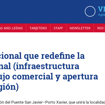
VI
Agos
AS MÁS LEÍDAS
TARJETERO
STAFF
NEWSLETTER
RED 
ional que redefine la
nal (infraestructura
jo comercial y apertura
gión)
ión del Puente San Javier–Porto Xavier, que unirá la localida