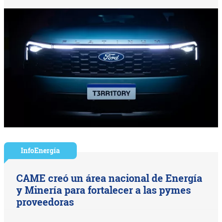
InfoEnergía
CAME creó un área nacional de Energía
y Minería para fortalecer a las pymes
proveedoras