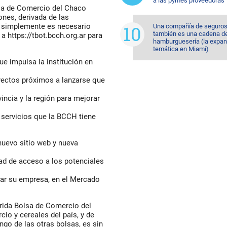
a las pymes proveedoras
lsa de Comercio del Chaco
ones, derivada de las
io simplemente es necesario
Una compañía de seguros
también es una cadena d
a https://tbot.bcch.org.ar para
hamburguesería (la expan
temática en Miami)
ue impulsa la institución en
yectos próximos a lanzarse que
incia y la región para mejorar
 servicios que la BCCH tiene
nuevo sitio web y nueva
dad de acceso a los potenciales
iar su empresa, en el Mercado
rida Bolsa de Comercio del
io y cereales del país, y de
go de las otras bolsas, es sin