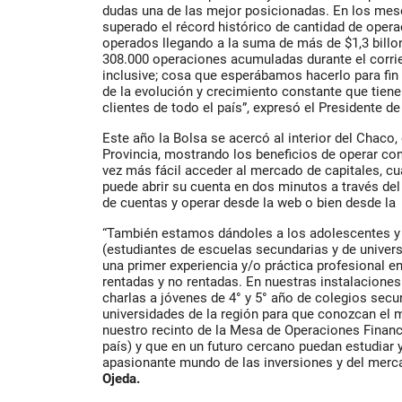
dudas una de las mejor posicionadas. En los mes
superado el récord histórico de cantidad de oper
operados llegando a la suma de más de $1,3 bill
308.000 operaciones acumuladas durante el corri
inclusive; cosa que esperábamos hacerlo para fin
de la evolución y crecimiento constante que tien
clientes de todo el país”, expresó el Presidente de 
Este año la Bolsa se acercó al interior del Chaco,
Provincia, mostrando los beneficios de operar con
vez más fácil acceder al mercado de capitales, cu
puede abrir su cuenta en dos minutos a través del
de cuentas y operar desde la web o bien desde l
“También estamos dándoles a los adolescentes y 
(estudiantes de escuelas secundarias y de univers
una primer experiencia y/o práctica profesional e
rentadas y no rentadas. En nuestras instalacion
charlas a jóvenes de 4° y 5° año de colegios secu
universidades de la región para que conozcan el m
nuestro recinto de la Mesa de Operaciones Financi
país) y que en un futuro cercano puedan estudiar 
apasionante mundo de las inversiones y del merc
Ojeda.