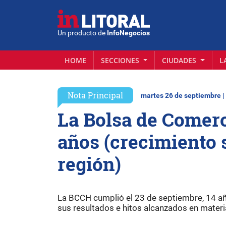
Un producto de
InfoNegocios
HOME
SECCIONES
CIUDADES
L
Nota Principal
martes 26 de septiembre |
La Bolsa de Comerc
años (crecimiento 
región)
La BCCH cumplió el 23 de septiembre, 14 añ
sus resultados e hitos alcanzados en mater