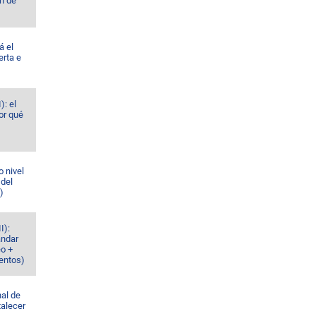
h de
á el
erta e
): el
or qué
o nivel
 del
)
I):
ándar
eo +
ventos)
al de
talecer