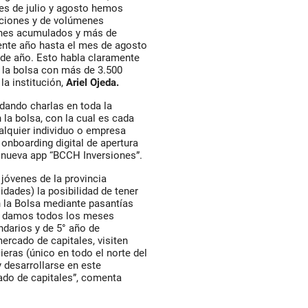
es de julio y agosto hemos
aciones y de volúmenes
ones acumulados y más de
ente año hasta el mes de agosto
 de año. Esto habla claramente
e la bolsa con más de 3.500
la institución,
Ariel Ojeda.
 dando charlas en toda la
 la bolsa, con la cual es cada
alquier individuo o empresa
 onboarding digital de apertura
a nueva app “BCCH Inversiones”.
jóvenes de la provincia
idades) la posibilidad de tener
n la Bolsa mediante pasantías
es damos todos los meses
ndarios y de 5° año de
ercado de capitales, visiten
eras (único en todo el norte del
y desarrollarse en este
ado de capitales”, comenta