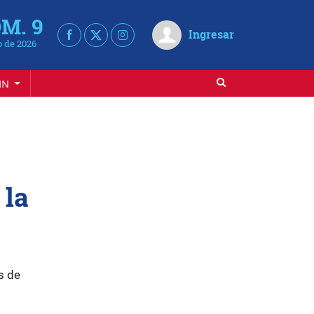
M. 9
Ingresar
 de 2026
IN
 la
s de