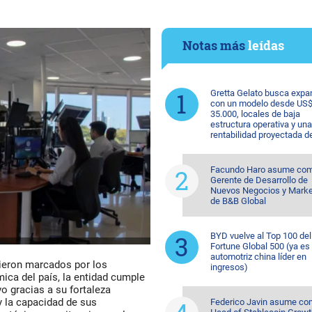
Notas más
leídas
Gretta Gelato busca expa
con un modelo desde US
35.000, locales de baja
estructura operativa y una
rentabilidad proyectada d
Facundo Haro asume co
Gerente de Desarrollo de
Nuevos Negocios y Marke
de B&B Global
BYD vuelve al Top 100 del
Fortune Global 500 (ya es 
automotriz china líder en
vieron marcados por los
ingresos)
ca del país, la entidad cumple
 gracias a su fortaleza
 y la capacidad de sus
Federico Javin asume c