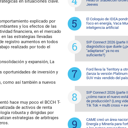
Head of Stablecoin Growt
ratégicas en situaciones clave.
Jeeves
El Coloquio de IDEA pondr
omportamiento explicado por
foco en energía, Vaca Mu
biantes y los efectos de las
inteligencia artificial
tividad financiera, en el mercado
 en las estrategias llevadas
 de registro aumentos en todos
SIP Connect 2026 (parte II
diagnóstico que duele (¿p
abajo realizado por todo el
"adaptarse" ya no es
suficiente?)
onsolidación y expansión, La
Ford lleva la Territory a otr
as oportunidades de inversión y
(lanza la versión Platinum
SUV más vendido del país
es, como así también a nuevos
SIP Connect 2026 (parte II
¿cómo nace el nuevo est
de producción? (Long vid
sentó hace muy poco el BCCH T-
Tik Tok + multi cross + e
atizada de activos de renta
logía robusta y dirigidas por
lizan estrategias de arbitrajes
CAME creó un área nacion
ieros.
Energía y Minería para for