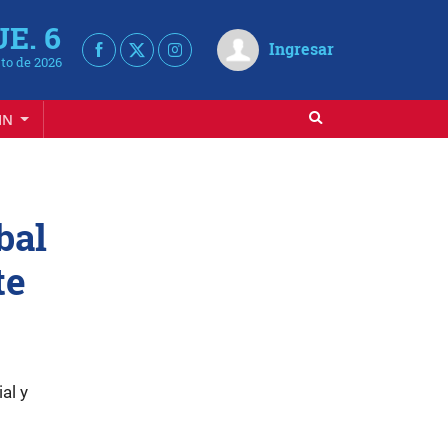
UE. 6
Ingresar
to de 2026
IN
bal
te
al y