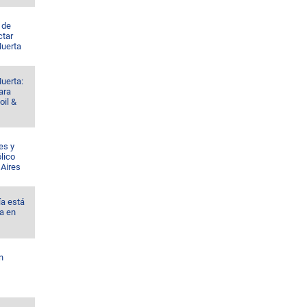
 de
ctar
Muerta
uerta:
ara
oil &
es y
lico
 Aires
ía está
a en
n