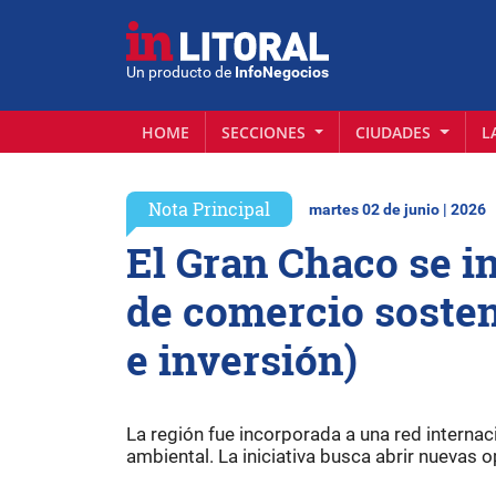
Un producto de
InfoNegocios
HOME
SECCIONES
CIUDADES
L
Nota Principal
martes 02 de junio | 2026
El Gran Chaco se i
de comercio sosten
e inversión)
La región fue incorporada a una red intern
ambiental. La iniciativa busca abrir nuevas