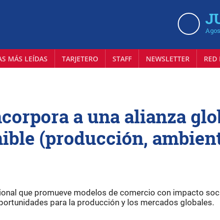
J
Agos
AS MÁS LEÍDAS
TARJETERO
STAFF
NEWSLETTER
RED 
ncorpora a una alianza glo
ible (producción, ambien
acional que promueve modelos de comercio con impacto soci
 oportunidades para la producción y los mercados globales.