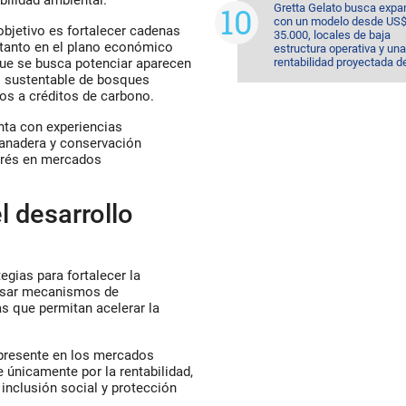
bilidad ambiental.
Gretta Gelato busca expa
con un modelo desde US
objetivo es fortalecer cadenas
35.000, locales de baja
 tanto en el plano económico
estructura operativa y una
rentabilidad proyectada d
que se busca potenciar aparecen
o sustentable de bosques
dos a créditos de carbono.
nta con experiencias
ganadera y conservación
terés en mercados
l desarrollo
egias para fortalecer la
ulsar mecanismos de
s que permitan acelerar la
presente en los mercados
 únicamente por la rentabilidad,
inclusión social y protección