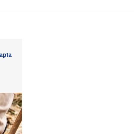
capta
s