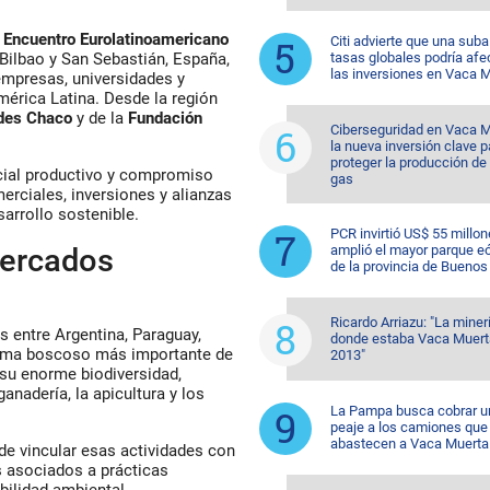
Encuentro Eurolatinoamericano
Citi advierte que una suba
tasas globales podría afe
 Bilbao y San Sebastián, España,
las inversiones en Vaca 
empresas, universidades y
mérica Latina. Desde la región
des Chaco
y de la
Fundación
Ciberseguridad en Vaca M
la nueva inversión clave p
proteger la producción de 
ncial productivo y compromiso
gas
erciales, inversiones y alianzas
sarrollo sostenible.
PCR invirtió US$ 55 millon
amplió el mayor parque eó
mercados
de la provincia de Buenos
Ricardo Arriazu: "La miner
 entre Argentina, Paraguay,
donde estaba Vaca Muert
stema boscoso más importante de
2013"
u enorme biodiversidad,
nadería, la apicultura y los
La Pampa busca cobrar u
peaje a los camiones que
abastecen a Vaca Muerta
 de vincular esas actividades con
asociados a prácticas