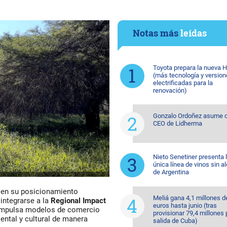
Notas más
leídas
Toyota prepara la nueva H
(más tecnología y versio
electrificadas para la
renovación)
Gonzalo Ordoñez asume
CEO de Lidherma
Nieto Senetiner presenta 
única línea de vinos sin a
de Argentina
 en su posicionamiento
Meliá gana 4,1 millones d
integrarse a la
Regional Impact
euros hasta junio (tras
 impulsa modelos de comercio
provisionar 79,4 millones 
ental y cultural de manera
salida de Cuba)