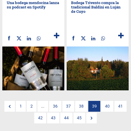
Una bodega mendocina lanza
Bodega Trivento compra la
su podcast en Spotify
tradicional Baldini en Luján
de Cuyo
1
2
...
36
37
38
39
40
41
42
43
44
45