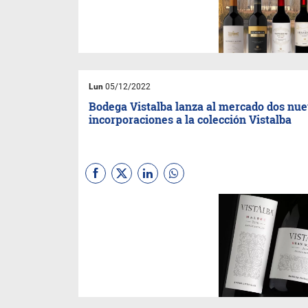
se posicionó entre los mejores
del varietal.
Lun
05/12/2022
Bodega Vistalba lanza al mercado dos nu
incorporaciones a la colección Vistalba
Cuando
Carlos Pulenta
funda
Bodega Vistalba
en el año
2003, lo hace con la colección
Vistalba:
una colección de
vinos de corte de uvas
provenientes de su finca
propia en
Vistalba,
Luján de
Cuyo.