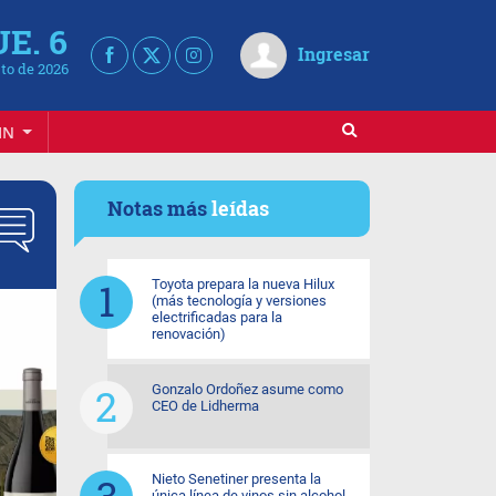
UE. 6
Ingresar
to de 2026
IN
Notas más
leídas
Toyota prepara la nueva Hilux
(más tecnología y versiones
electrificadas para la
renovación)
Gonzalo Ordoñez asume como
CEO de Lidherma
Nieto Senetiner presenta la
única línea de vinos sin alcohol