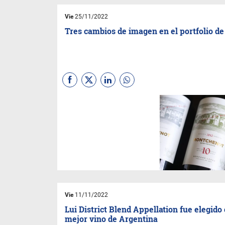
Vie
25/11/2022
Tres cambios de imagen en el portfolio d
Desde su fundación en 1898
Bodegas López
representa un
caso excepcional dentro de la
industria vitivinícola argentina.
Hoy continúa en manos de la
familia fundadora labrando
una historia desde el trabajo,
amor al detalle y pasión por
los grandes vinos.
Vie
11/11/2022
Lui District Blend Appellation fue elegido
mejor vino de Argentina