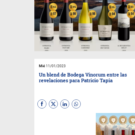
Mié
11/01/2023
Un blend de Bodega Vinorum entre las
revelaciones para Patricio Tapia
La bodega de calle Brandsen,
Pedriel; obtuvo muy
sobresalientes puntajes y
Winemaker Selection Syrah