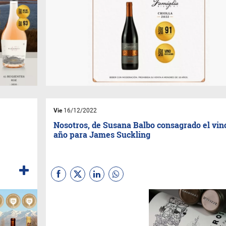
Vie
16/12/2022
Nosotros, de Susana Balbo consagrado el vin
año para James Suckling
La bodega
Susana Balbo
tuvo
un gran 2022 con premios y
grandes puntajes y un cierre
de año con
Nosotros Single