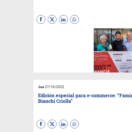
Fue en el certamen
“The
Winemakers,”
donde un
centenar de enólogos lo
eligieron en una cata a ciegas.
Jue
27/10/2022
Edición especial para e-commerce: “Fami
Bianchi Criolla”