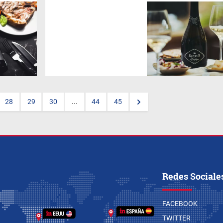
Es la máxima expresión de
Baron
B
que cada año
sorprenderá al consumidor
gracias al assamblage único
de añadas excepcionales que
permite disfrutar de una nueva
dimensión en el universo de
las burbujas.
28
29
30
...
44
45
Redes Sociale
FACEBOOK
TWITTER