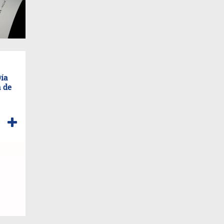
Día
a de