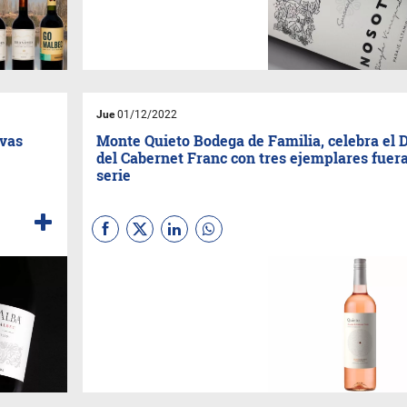
Vineyard Nómade 2019
en el
primer puesto del Top 100 del
renombrado crítico
estadounidense. Además,
otros 4 vinos de la bodega
integraron el ranking.
Jue
01/12/2022
evas
Monte Quieto Bodega de Familia, celebra el 
del Cabernet Franc con tres ejemplares fuer
serie
La bodega de
Agustín
Casabal
y
Matilde Pereda
es
especialista en Cabernet
Franc, variedad que ha elegido
desde sus inicios como la
cepa emblema de sus vinos.
Es por eso que, este 4 de
diciembre, invita a
homenajearla en su día con
tres de sus ejemplares