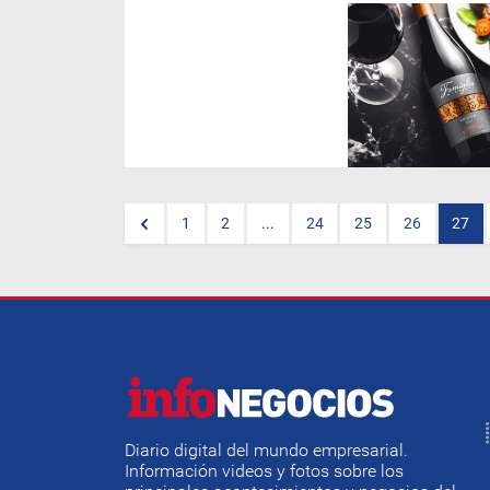
Bodegas Bianchi
encarna sin
dudas, una de las referencias
ineludibles del patrimonio
vitivinícola nacional. Con sus
cerca de 95 años de historia,
Bianchi
continúa innovando
para ofrecer a sus
consumidores un portfolio de
vinos amplio, que refleje las
particularidades y el potencial
del vino argentino en todos los
segmentos.
1
2
...
24
25
26
27
Diario digital del mundo empresarial.
Información videos y fotos sobre los