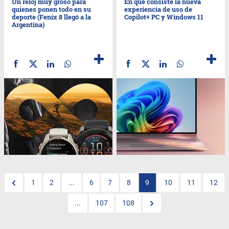
Un reloj muy groso para
En qué consiste la nueva
quienes ponen todo en su
experiencia de uso de
deporte (Fenix 8 llegó a la
Copilot+ PC y Windows 11
Argentina)
1
2
...
6
7
8
9
10
11
12
...
107
108