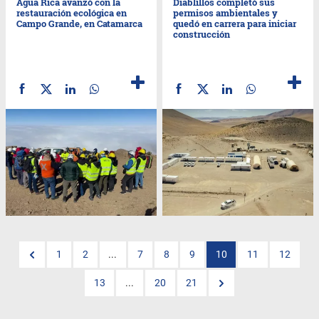
Agua Rica avanzó con la
Diablillos completó sus
restauración ecológica en
permisos ambientales y
Campo Grande, en Catamarca
quedó en carrera para iniciar
construcción
1
2
...
7
8
9
10
11
12
13
...
20
21