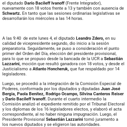
el diputado
Darío Bacileff Ivanoff
(Frente Integrador),
nuevamente con 18 votos frente a 13 y también con ausencia de
Schwartz.
En tanto que las sesiones ordinarias legislativas se
desarrollarán los miércoles a las 14 horas.
A las 9:40 de este lunes 4, el diputado
Leandro Zdero,
en su
calidad de vicepresidente segundo, dio inicio a la sesión
preparatoria. Seguidamente, se puso a consideración el punto
primer del Orden del Día, elección del presidente provisional,
para lo que se propuso desde la bancada de la UCR a
Sebastián
Lazzarini,
moción que resultó ganadora con 18 votos, y desde el
Justicialismo a
Atlanto Honcheruk,
que fue respaldado por 14
legisladores.
Luego, se procedió a la integración de la Comisión Especial de
Poderes, conformada por los diputados y diputadas
Juan José
Bergia, Paola Benítez, Rodrigo Ocampo, Silvina Canteros Reiser
y
Darío Bacileff Ivanoff.
Durante el cuarto intermedio la
Comisión analizó el expediente remitido por el Tribunal Electoral
y los diplomas de los 16 legisladores electos, y elaboró el acta
correspondiente, al no haber ninguna impugnación. Luego, el
Presidente Provisional
Sebastián Lazzarini
tomó juramento a
los nuevos diputados y se eligieron las autoridades.