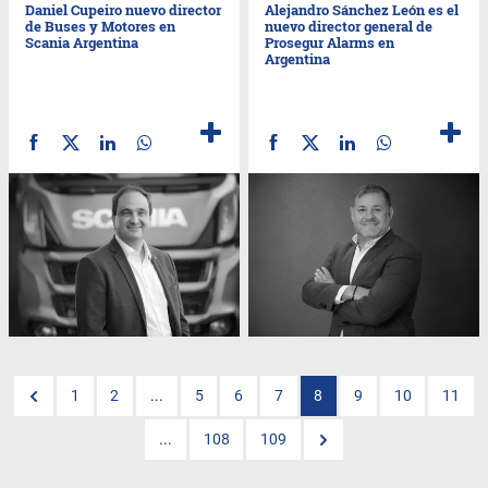
Daniel Cupeiro nuevo director
Alejandro Sánchez León es el
de Buses y Motores en
nuevo director general de
Scania Argentina
Prosegur Alarms en
Argentina
1
2
...
5
6
7
8
9
10
11
...
108
109