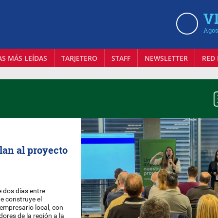
VI
Agos
AS MÁS LEÍDAS
TARJETERO
STAFF
NEWSLETTER
RED 
lan al proyecto
 dos días entre
e construye el
empresario local, con
ores de la región a la