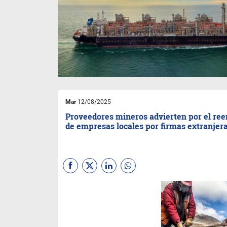
Mar
12/08/2025
Proveedores mineros advierten por el re
de empresas locales por firmas extranjer
La Federación Argentina de
Proveedores Mineros
(Fapromin) advirtió sobre el
avance de empresas
extranjeras en la provisión de