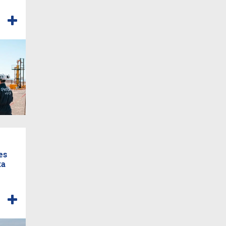
es
ta