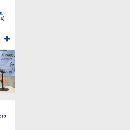
en
as)
ero