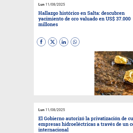
la Energía del Futuro,
Lun
11/08/2025
organizado por el diario
Clarín.
Hallazgo histórico en Salta: descubren
yacimiento de oro valuado en US$ 37.000
millones
La minería argentina sumó un
hito con el reciente
descubrimiento de un
yacimiento de oro de gran
escala en la mina Lindero,
ubicada en la provincia de
Salta, a 3.500 metros sobre el
nivel del mar. La noticia fue
confirmada por la empresa
operadora
Mansfield Minera
S.A.
, subsidiaria de
Fortuna
Silver Mines,
y marca el mayor
Lun
11/08/2025
hallazgo aurífero de los
últimos años en el país.
El Gobierno autorizó la privatización de c
empresas hidroeléctricas a través de un 
internacional