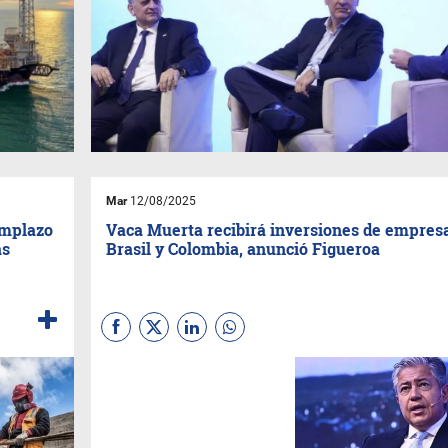
Mar
12/08/2025
emplazo
Vaca Muerta recibirá inversiones de empres
as
Brasil y Colombia, anunció Figueroa
El gobernador de Neuquén,
Rolando Figueroa,
confirmó
que en las próximas semanas
ingresarán al país empresas
de Brasil y Colombia