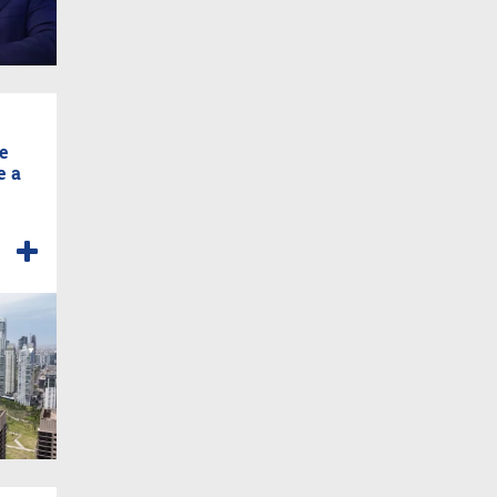
de
e a