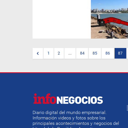
En el contexto de la transición
energética global, la
exploración de fuentes
renovables no convencionales
avanza con fuerza. Entre las
alternativas más
prometedoras figura la energía
del mar, a través de
tecnologías mareomotrices y
undimotrices. Argentina, con
más de 4.700 km de costa
marítima, presenta un
1
2
...
84
85
86
87
potencial significativo para
desarrollarlas, aunque aún
enfrenta desafíos técnicos,
financieros y regulatorios.
Diario digital del mundo empresarial.
Información videos y fotos sobre los
principales acontecimientos y negocios del