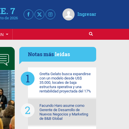
E. 7
Ingresar
to de 2026
IN
Notas más
leídas
Gretta Gelato busca expandirse
con un modelo desde US$
35.000, locales de baja
estructura operativa y una
rentabilidad proyectada del 17%
Facundo Haro asume como
Gerente de Desarrollo de
Nuevos Negocios y Marketing
de B&B Global