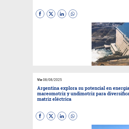
El Gobierno nacional oficializó
la venta de las acciones de las
empresas hidroeléctricas
Alicurá, El Chocón-Arroyito,
Cerros Colorados y Piedra del
Águila como parte del plan de
privatización de compañías
estatales. La decisión se
formalizó este viernes 8 de
agosto mediante el Decreto
564/2025, publicado en el
Boletín Oficial.
Vie
08/08/2025
Argentina explora su potencial en energí
mareomotriz y undimotriz para diversific
matriz eléctrica