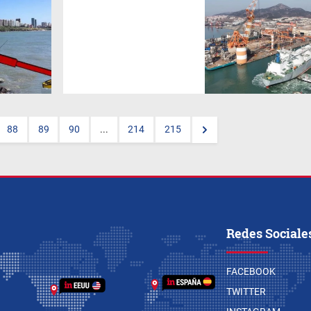
La compañía
Southern Energy
confirmó una inversión
superior a US$ 15.000
millones para llevar adelante
un ambicioso proyecto de
producción y exportación de
gas natural licuado (GNL)
desde Argentina. La decisión
fue anunciada este miércoles
mediante un comunicado
oficial.
88
89
90
...
214
215
Redes Sociale
FACEBOOK
TWITTER