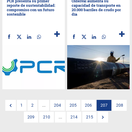
PCR presenta su primer
Oldelval aumenta su
reporte de sustentabilidad:
capacidad de transporte en
compromiso con un futuro
20.000 barriles de crudo por
sostenible
día
1
2
...
204
205
206
207
208
209
210
...
214
215