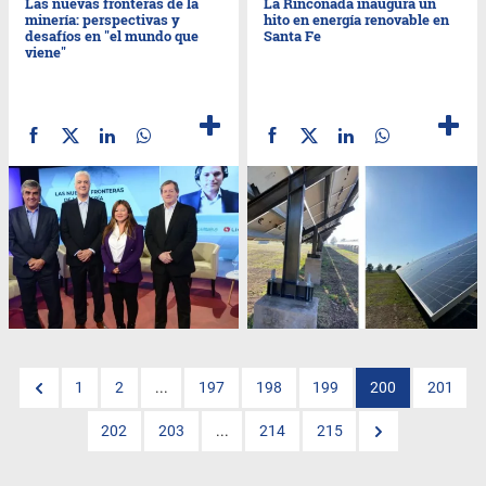
Las nuevas fronteras de la
La Rinconada inaugura un
minería: perspectivas y
hito en energía renovable en
desafíos en "el mundo que
Santa Fe
viene"
1
2
...
197
198
199
200
201
202
203
...
214
215