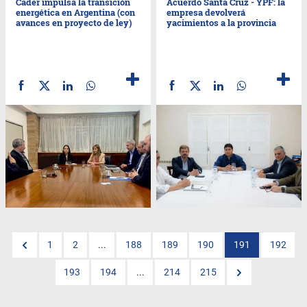
Cader impulsa la transición
Acuerdo Santa Cruz - YPF: la
energética en Argentina (con
empresa devolverá
avances en proyecto de ley)
yacimientos a la provincia
1
2
...
188
189
190
191
192
193
194
...
214
215