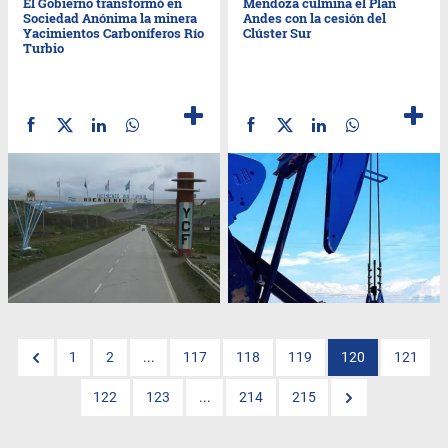
El Gobierno transformó en
Mendoza culmina el Plan
Sociedad Anónima la minera
Andes con la cesión del
Yacimientos Carboníferos Río
Clúster Sur
Turbio
1
2
...
117
118
119
120
121
122
123
...
214
215