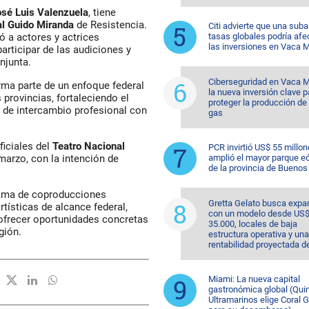
osé Luis Valenzuela
, tiene
al Guido Miranda
de Resistencia.
Citi advierte que una suba
tasas globales podría afe
ó a actores y actrices
las inversiones en Vaca 
articipar de las audiciones y
njunta.
Ciberseguridad en Vaca M
rma parte de un enfoque federal
la nueva inversión clave p
provincias, fortaleciendo el
proteger la producción de 
s de intercambio profesional con
gas
ficiales del
Teatro Nacional
PCR invirtió US$ 55 millon
amplió el mayor parque eó
marzo, con la intención de
de la provincia de Buenos
grama de coproducciones
Gretta Gelato busca expa
tísticas de alcance federal,
con un modelo desde US
y ofrecer oportunidades concretas
35.000, locales de baja
gión.
estructura operativa y una
rentabilidad proyectada d
Miami: La nueva capital
gastronómica global (Quin
Ultramarinos elige Coral 