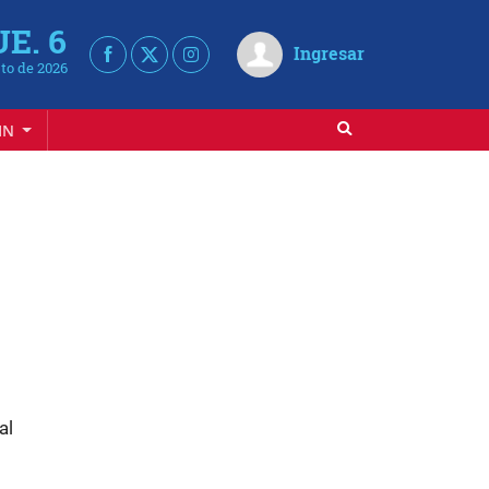
UE. 6
Ingresar
to de 2026
IN
al