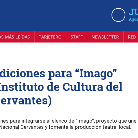
J
Agos
AS MÁS LEÍDAS
TARJETERO
STAFF
NEWSLETTER
RED 
diciones para “Imago”
nstituto de Cultura del
Cervantes)
nes para integrarse al elenco de “Imago”, proyecto que une 
 Nacional Cervantes y fomenta la producción teatral local.