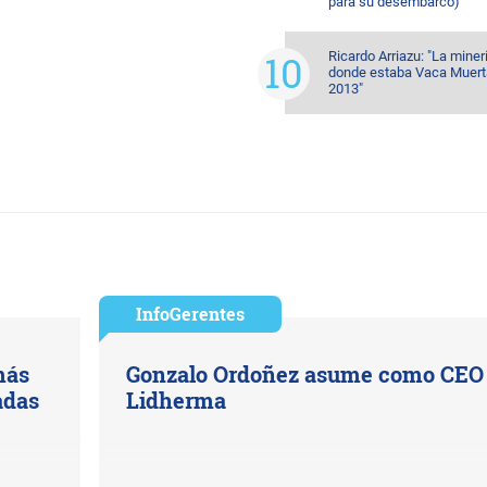
para su desembarco)
Ricardo Arriazu: "La miner
donde estaba Vaca Muert
2013"
InfoGerentes
más
Gonzalo Ordoñez asume como CEO
adas
Lidherma