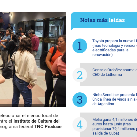
Notas más
leídas
Toyota prepara la nueva H
(más tecnología y versio
electrificadas para la
renovación)
Gonzalo Ordoñez asume
CEO de Lidherma
Nieto Senetiner presenta 
única línea de vinos sin a
de Argentina
leccionar el elenco local de
Meliá gana 4,1 millones d
ntre el
Instituto de Cultura del
euros hasta junio (tras
 programa federal
TNC Produce
provisionar 79,4 millones 
salida de Cuba)