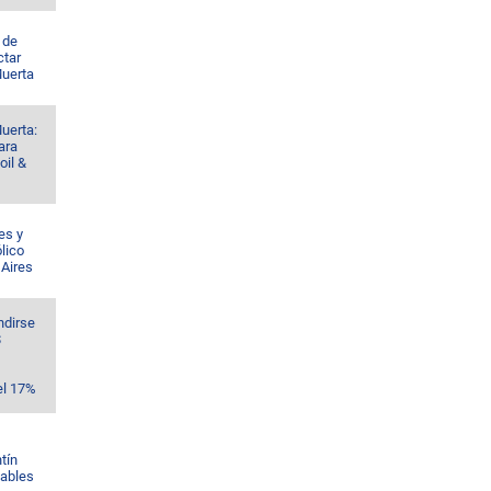
 de
ctar
Muerta
uerta:
ara
oil &
es y
lico
 Aires
ndirse
$
el 17%
tín
Gables