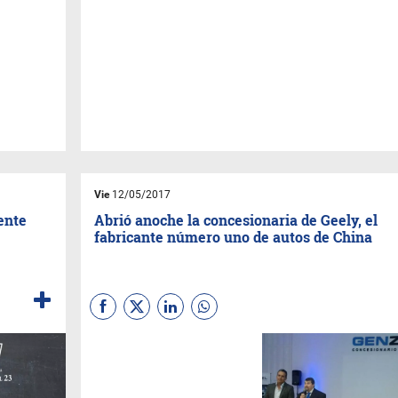
Vie
12/05/2017
ente
Abrió anoche la concesionaria de Geely, el
fabricante número uno de autos de China
El local (Paraguay 2222)
estuvo repleto de público
interesado en conocer lo
modelo que propone la marca,