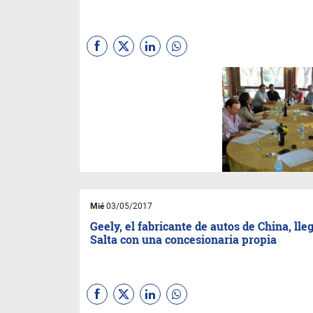
La inversión superaría los 100
millones de dólares y se
ejecutaría en un plazo de
cuatro o cinco años; pero
antes necesita la aprobación
oficial.
Mié
03/05/2017
Geely, el fabricante de autos de China, lle
Salta con una concesionaria propia