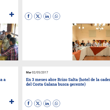
El anuncio lo hizo el
gobernador Urtubey en una
reunión con legisladores e
intendentes del departamento
y la mayor parte de su
gabinete.
Mar
02/05/2017
ga a
En 3 meses abre Brizo Salta (hotel de la cade
del Costa Galana busca gerente)