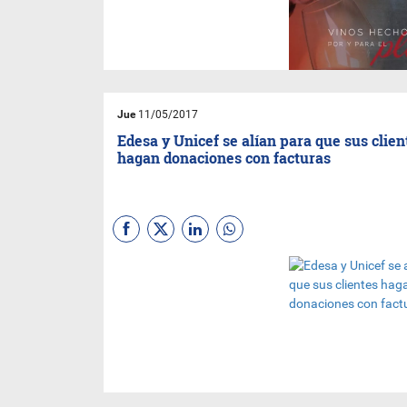
empresa Cavas del 23.
Jue
11/05/2017
Edesa y Unicef se alían para que sus clien
hagan donaciones con facturas
La campaña “Los niños nos
conectan” busca contribuir a
que la institución internacional
pueda recaudar fondos para
programas de infancia y
adolescencia.