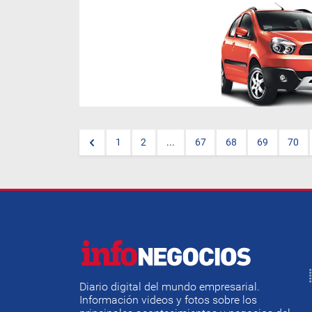
Abrirá en Salta la primera
concesionaria local de Geely,
que es el mayor fabricante
privado de autos de China. La
empresa se llamará Genzel, y
será el 11° concesionario
oficial de la marca en el país.
1
2
...
67
68
69
70
Diario digital del mundo empresarial.
Información videos y fotos sobre los