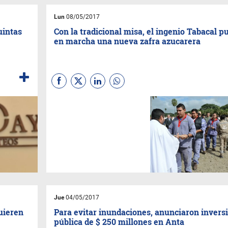
Lun
08/05/2017
uintas
Con la tradicional misa, el ingenio Tabacal p
en marcha una nueva zafra azucarera
El presidente de la empresa
más grande de la Provincia,
Hugo Rossi, pidió evitar
conflictos como el del año
pasado, que paralizó la
empresa por 84 días.
Jue
04/05/2017
uieren
Para evitar inundaciones, anunciaron invers
pública de $ 250 millones en Anta