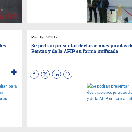
que tiene precios a partir de $
200.000.
Mié
10/05/2017
tes
Se podrán presentar declaraciones juradas d
Rentas y de la AFIP en forma unificada
Hoy el trámite se realiza en
dos páginas web distintas y
con dos aplicativos distintos.
La unificación simplificará los
trámites y aliviará a quienes
deben completar esta
documentación.