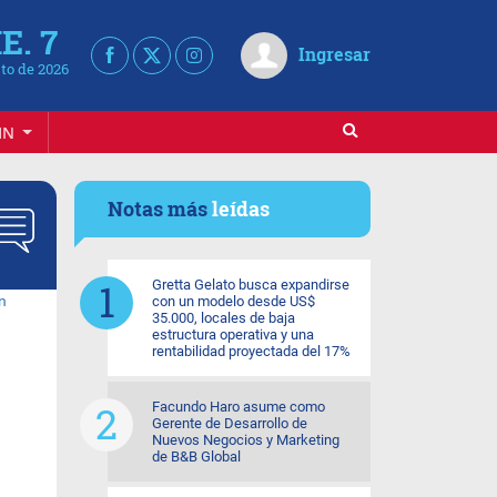
E. 7
Ingresar
to de 2026
IN
Notas más
leídas
Gretta Gelato busca expandirse
con un modelo desde US$
35.000, locales de baja
estructura operativa y una
rentabilidad proyectada del 17%
Facundo Haro asume como
Gerente de Desarrollo de
Nuevos Negocios y Marketing
de B&B Global