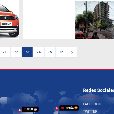
La cadena
Alvarez Argüelles
Hoteles
se inició en Mar del
Plata con
Costa Galana
. Con
Brizo Salta
(en
Salta Tower
),
empieza una nueva línea de
hoteles.
71
72
73
74
75
76
Redes Sociale
FACEBOOK
TWITTER