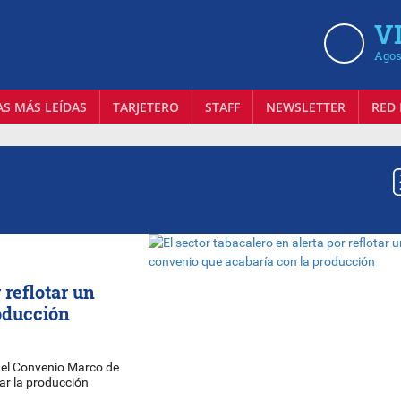
VI
Agos
AS MÁS LEÍDAS
TARJETERO
STAFF
NEWSLETTER
RED 
 reflotar un
oducción
del Convenio Marco de
nar la producción