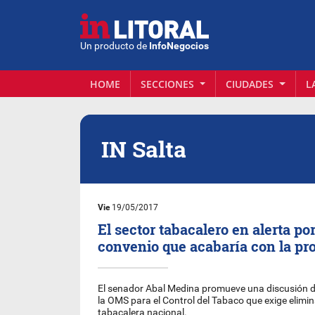
Un producto de
InfoNegocios
HOME
SECCIONES
CIUDADES
L
IN Salta
Vie
19/05/2017
El sector tabacalero en alerta por
convenio que acabaría con la pr
El senador Abal Medina promueve una discusión 
la OMS para el Control del Tabaco que exige elimi
tabacalera nacional.