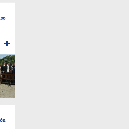
uso
ión