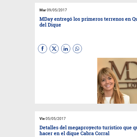
Mar
09/05/2017
MDay entregó los primeros terrenos en Q
del Dique
Con un evento que convocó a
las familias propietarias y que
contó con el show de Los del
Portezuelo, MDay Loteos
entregó los primeros terrenos
en el Loteo Quintas del Dique.
Vie
05/05/2017
Detalles del megaproyecto turístico que q
hacer en el dique Cabra Corral