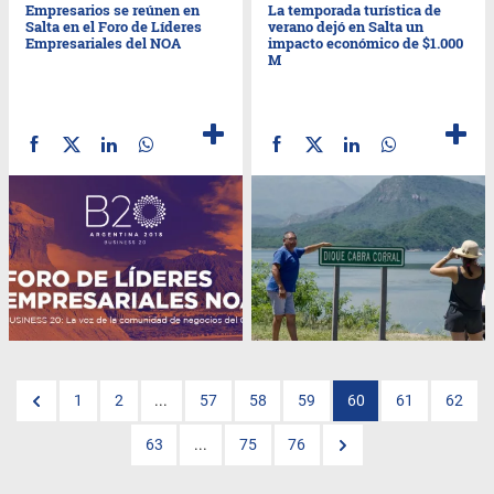
Empresarios se reúnen en
La temporada turística de
Salta en el Foro de Líderes
verano dejó en Salta un
Empresariales del NOA
impacto económico de $1.000
M
1
2
...
57
58
59
60
61
62
63
...
75
76