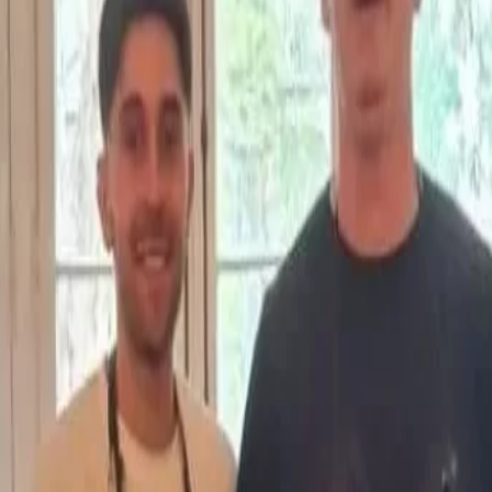
Notas más
leídas
Gretta Gelato busca expa
con un modelo desde US
35.000, locales de baja
estructura operativa y una
rentabilidad proyectada d
Facundo Haro asume co
Gerente de Desarrollo de
Negocios y Marketing de
Global
BYD vuelve al Top 100 del
Fortune Global 500 (ya es 
automotriz china líder en
ingresos)
históricamente a la producción
zó a escribir una historia
esentativos de la región: la
El Coloquio de IDEA pondr