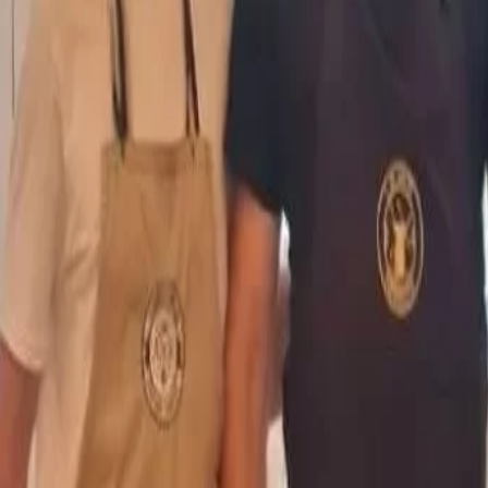
foco en energía, Vaca Mu
inteligencia artificial
e yerba, un proyecto que
eres ancestrales y agregado de
ca fortalecer la autonomía
SIP Connect 2026 (parte II
diagnóstico que duele (¿p
var prácticas culturales
"adaptarse" ya no es sufic
 la yerba.
ió a partir de un trabajo
primaria en un producto con
Federico Javin asume c
Head of Stablecoin Growt
Jeeves
rales y pequeños productores de
Ford lleva la Territory a otr
endo hoja verde o materia prima
(lanza la versión Platinum
lización y comercialización.
SUV más vendido del país
con esa lógica.
ropia que no solo comercializa
SIP Connect 2026 (parte II
 cultura guaraní y al vínculo con
¿cómo nace el nuevo est
de producción? (Long vide
Tok + multi cross + event
ón inspiradas en métodos
 comunitario y una mirada
.
Una compañía de seguros
también es una cadena d
hamburguesería (la expan