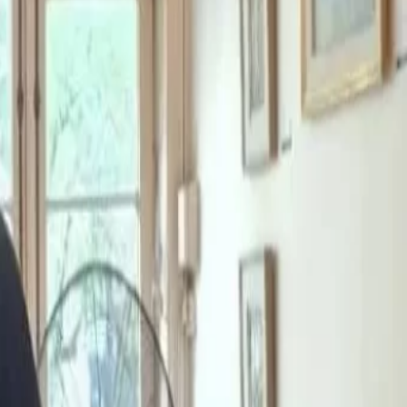
en mercados internacionales.
El
“Mundial de la Yerba Mate”
puso en evidencia un cambio de
paradigma en el sector: avanzar
hacia un modelo con mayor valor
ndirse
agregado, desarrollo de marca y
$
estrategias para competir en
mercados internacionales.
el 17%
mo
 Nuevos
 B&B
la
á el