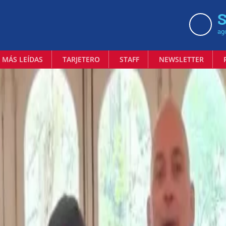
S
ag
 MÁS LEÍDAS
TARJETERO
STAFF
NEWSLETTER
aní de Misiones creó su
rba mate (producción
gregado en origen)
laborada con métodos tradicionales guaraníes y busca forta
tivo ligado al monte y la identidad cultural.