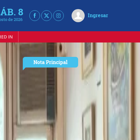
ÁB. 8
Ingresar
osto de 2026
RED IN
Notas
relacionadas
Nota Principal
La yerba
mate y el
desafío de
Jue
30/04/2026
transformar una
tradición en industria global
(valor, marca y nuevos
mercados)
El
“Mundial de la Yerba Mate”
puso
en evidencia un cambio de paradigma
en el sector: avanzar hacia un modelo
lecer
con mayor valor agregado, desarrollo
de marca y estrategias para competir