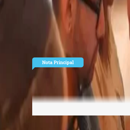
Compartir con tus amigos de
Te puede interesar:
Nota Principal
La yerba mate y el desafío de
transformar una tradición en
industria global (valor, marca y
nuevos mercados)