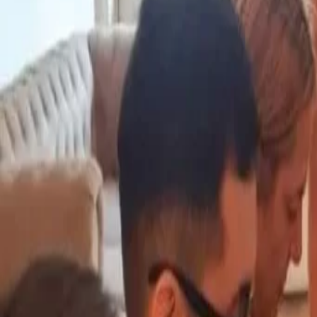
La iniciativa aparece además en un contexto donde
distintos proyectos vinculados al agregado de valor
de producciones regionales con identidad local.
En este caso, la yerba mate funciona también como
Mucho antes de convertirse en una industria masiv
formaba parte de las prácticas cotidianas y ceremo
que habitaron históricamente esta región.
Por eso, detrás del lanzamiento comercial también 
recuperar y visibilizar ese vínculo ancestral con la pl
Una experiencia que busca crecer
Desde la comunidad señalaron que el objetivo es co
emprendimiento y ampliar las posibilidades de come
distintos puntos de la provincia y del país.
La experiencia de
Perutí
refleja además un fenómen
distintas economías regionales: pequeños product
dejar de ocupar únicamente el lugar de proveedores
hacia modelos con mayor participación en toda la c
En una provincia donde la yerba mate atraviesa la ec
cotidiana, la aparición de una marca impulsada po
además una nueva dimensión al debate sobre producc
regional.