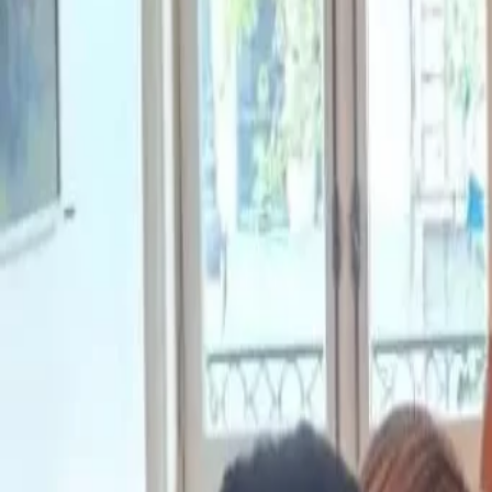
yerba mate.
La comunidad
mbya Perutí
lanzó su propia marca d
combina producción artesanal, recuperación de sab
valor dentro del propio territorio. La iniciativa bus
económica de las familias y al mismo tiempo preser
vinculadas al monte y a la elaboración tradicional de
Según informó Canal12misiones.com el proyecto nac
comunitario orientado a transformar la producción 
identidad propia y mayor valor comercial.
Mucho más que producir materia prima
Durante décadas, gran parte de las comunidades ru
la región participaron de la cadena yerbatera vendi
sin intervenir en las etapas posteriores de industria
La experiencia de
Perutí
busca romper parcialmente 
La comunidad avanzó en la creación de una marca p
yerba mate, sino también una historia vinculada a la
el entorno natural.
El proyecto incorpora además formas de elaboraci
tradicionales, con una fuerte presencia del trabajo
sustentable sobre el uso de los recursos del monte
Identidad, cultura y economía regional