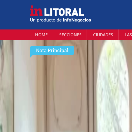
Un producto de
InfoNegocios
HOME
SECCIONES
CIUDADES
LAS
Nota Principal
lunes 18 de mayo | 2026
Una comunidad guar
propia marca de ye
ancestral y valor a
La comunidad
Mbya Perutí
lanzó una yerba e
su autonomía económica con un proyecto produc