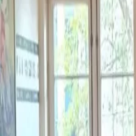
En medio de una de las provincias más vinculadas 
yerbatera, una comunidad guaraní de
Misiones
comen
distinta alrededor de uno de los productos más repr