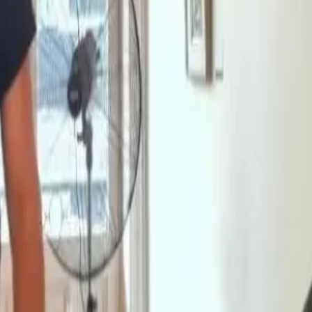
erta e
): el
or qué
iente?)
omo
h de
o nivel
 del
)
I):
ándar
o + Tik
os)
, que
e
sión