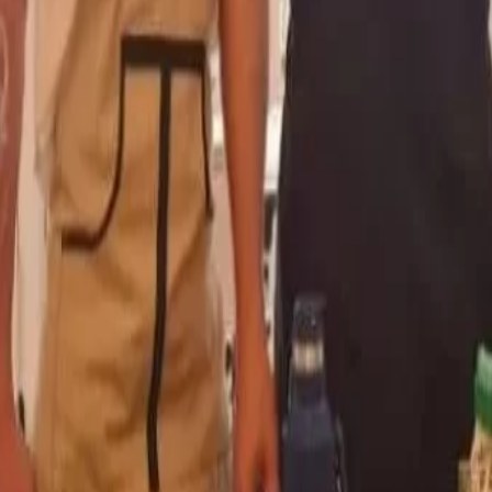
temática en Miami)
 Misiones viene impulsando
 en origen y a la consolidación
Ya está abierta la acredit
para la Argentina Oil and
 símbolo cultural.
Patagonia 2026
a, el consumo de yerba ya
niales de los pueblos guaraníes
existe una intención de
anta y con el territorio.
ntinuar fortaleciendo el
rcialización de la marca en
o cada vez más visible en
ores y comunidades que intentan
 de materia prima para avanzar
adena de valor.
onomía, la cultura y la identidad
r una comunidad guaraní suma
ión, territorio y desarrollo