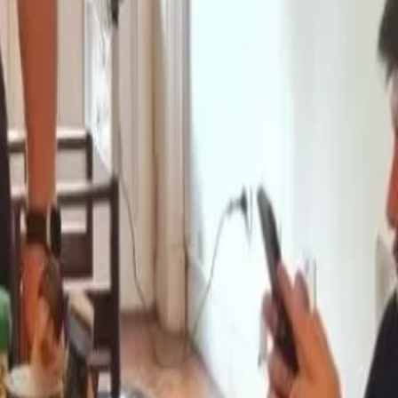
ación
 Gas