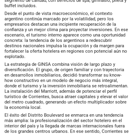
segmento de calidad, con servicios de spa, gimnasio, pileta y
buffet incluidos.
Desde el punto de vista macroeconómico, el contexto
argentino continúa marcado por la volatilidad, pero los
empresarios destacan una incipiente recuperación de la
confianza y un mejor clima para proyectar inversiones. En ese
escenario, el
turismo interno
aparece como una oportunidad
concreta: la tendencia de los argentinos a redescubrir
destinos nacionales impulsa la ocupación y da margen para
fortalecer la oferta hotelera en regiones con potencial aún no
explotado.
La estrategia de GINSA combina visión de largo plazo y
diversificación. El grupo, de origen familiar y con trayectoria
en desarrollos inmobiliarios, decidió transformar su know-
how constructivo en un modelo de negocio más integral,
donde el turismo y la inversión inmobiliaria se retroalimentan.
La instalación del Marriott, además de potenciar el perfil
turístico de Corrientes, busca
atraer capitales y elevar el valor
del metro cuadrado
, generando un efecto multiplicador sobre
la economía local.
El éxito del Distrito Boulevard se enmarca en una tendencia
más amplia: la profesionalización del sector hotelero en el
interior del país y la llegada de marcas internacionales fuera
de los grandes centros urbanos. En ese sentido, Corrientes se