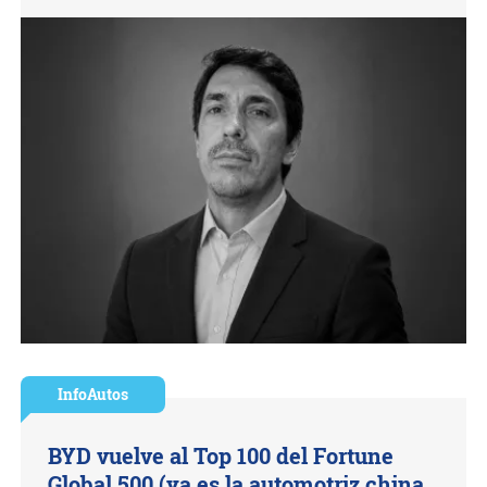
InfoAutos
BYD vuelve al Top 100 del Fortune
Global 500 (ya es la automotriz china